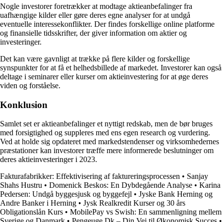
Nogle investorer foretrækker at modtage aktieanbefalinger fra
uafhængige kilder eller gøre deres egne analyser for at undgå
eventuelle interessekonflikter. Der findes forskellige online platforme
og finansielle tidsskrifter, der giver information om aktier og
investeringer.
Det kan være gavnligt at trække på flere kilder og forskellige
synspunkter for at få et helhedsbillede af markedet. Investorer kan også
deltage i seminarer eller kurser om aktieinvestering for at øge deres
viden og forståelse.
Konklusion
Samlet set er aktieanbefalinger et nyttigt redskab, men de bør bruges
med forsigtighed og suppleres med ens egen research og vurdering.
Ved at holde sig opdateret med markedstendenser og virksomhedernes
præstationer kan investorer træffe mere informerede beslutninger om
deres aktieinvesteringer i 2023.
Fakturafabrikker: Effektivisering af faktureringsprocessen
•
Sanjay
Shahs Hustru
•
Domenick Beskos: En Dybdegående Analyse
•
Karina
Pedersen: Undgå byggesjusk og byggefejl
•
Jyske Bank Herning og
Andre Banker i Herning
•
Jysk Realkredit Kurser og 30 års
Obligationslån Kurs
•
MobilePay vs Swish: En sammenligning mellem
Sverige og Danmark
•
Pengeuge Dk – Din Vej til Økonomisk Succes
•