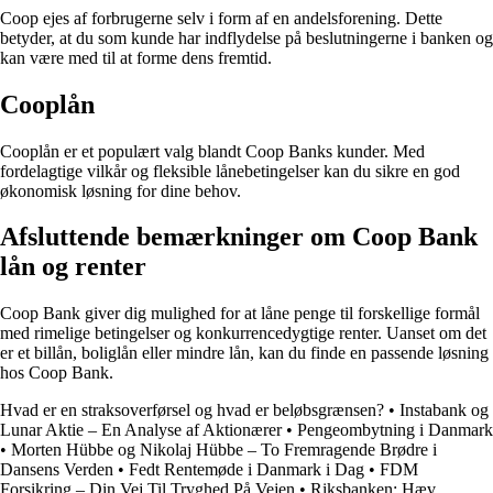
Coop ejes af forbrugerne selv i form af en andelsforening. Dette
betyder, at du som kunde har indflydelse på beslutningerne i banken og
kan være med til at forme dens fremtid.
Cooplån
Cooplån er et populært valg blandt Coop Banks kunder. Med
fordelagtige vilkår og fleksible lånebetingelser kan du sikre en god
økonomisk løsning for dine behov.
Afsluttende bemærkninger om Coop Bank
lån og renter
Coop Bank giver dig mulighed for at låne penge til forskellige formål
med rimelige betingelser og konkurrencedygtige renter. Uanset om det
er et billån, boliglån eller mindre lån, kan du finde en passende løsning
hos Coop Bank.
Hvad er en straksoverførsel og hvad er beløbsgrænsen?
•
Instabank og
Lunar Aktie – En Analyse af Aktionærer
•
Pengeombytning i Danmark
•
Morten Hübbe og Nikolaj Hübbe – To Fremragende Brødre i
Dansens Verden
•
Fedt Rentemøde i Danmark i Dag
•
FDM
Forsikring – Din Vej Til Tryghed På Vejen
•
Riksbanken: Hæv