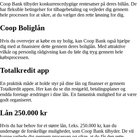
Coop Bank tilbyder konkurrencedygtige rentesatser på deres billån. De
har fleksible betingelser for tilbagebetaling og vejleder dig gennem
hele processen for at sikre, at du vælger den rette løsning for dig.
Coop Boliglån
Hvis du overvejer at købe en ny bolig, kan Coop Bank også hjælpe
dig med at finansiere dette gennem deres boliglån. Med attraktive
vilkår og personlig rådgivning kan du føle dig tryg gennem hele
købsprocessen.
Totalkredit app
En praktisk måde at holde styr på dine lån og finanser er gennem
Totalkredit appen. Her kan du se din restgæld, betalingsplaner og
endda foretage ændringer i dine lån. En fantastisk mulighed for at være
godt organiseret.
Lån 250.000 kr
Hvis du har behov for et større lån, f.eks. 250.000 kr, kan du
undersøge de forskellige muligheder, som Coop Bank tilbyder. De vil
kunne vejlede dig gennem processen og sikre, at du får den rette