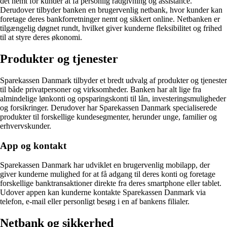
det nemt for kunder at få personlig rådgivning og assistance.
Derudover tilbyder banken en brugervenlig netbank, hvor kunder kan
foretage deres bankforretninger nemt og sikkert online. Netbanken er
tilgængelig døgnet rundt, hvilket giver kunderne fleksibilitet og frihed
til at styre deres økonomi.
Produkter og tjenester
Sparekassen Danmark tilbyder et bredt udvalg af produkter og tjenester
til både privatpersoner og virksomheder. Banken har alt lige fra
almindelige lønkonti og opsparingskonti til lån, investeringsmuligheder
og forsikringer. Derudover har Sparekassen Danmark specialiserede
produkter til forskellige kundesegmenter, herunder unge, familier og
erhvervskunder.
App og kontakt
Sparekassen Danmark har udviklet en brugervenlig mobilapp, der
giver kunderne mulighed for at få adgang til deres konti og foretage
forskellige banktransaktioner direkte fra deres smartphone eller tablet.
Udover appen kan kunderne kontakte Sparekassen Danmark via
telefon, e-mail eller personligt besøg i en af bankens filialer.
Netbank og sikkerhed