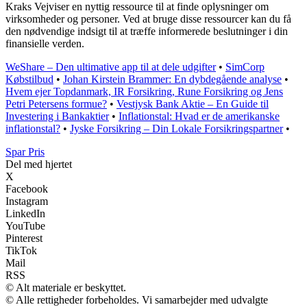
Kraks Vejviser en nyttig ressource til at finde oplysninger om
virksomheder og personer. Ved at bruge disse ressourcer kan du få
den nødvendige indsigt til at træffe informerede beslutninger i din
finansielle verden.
WeShare – Den ultimative app til at dele udgifter
•
SimCorp
Købstilbud
•
Johan Kirstein Brammer: En dybdegående analyse
•
Hvem ejer Topdanmark, IR Forsikring, Rune Forsikring og Jens
Petri Petersens formue?
•
Vestjysk Bank Aktie – En Guide til
Investering i Bankaktier
•
Inflationstal: Hvad er de amerikanske
inflationstal?
•
Jyske Forsikring – Din Lokale Forsikringspartner
•
Spar Pris
Del med hjertet
X
Facebook
Instagram
LinkedIn
YouTube
Pinterest
TikTok
Mail
RSS
© Alt materiale er beskyttet.
© Alle rettigheder forbeholdes. Vi samarbejder med udvalgte