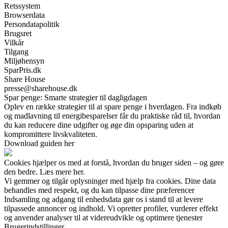
Retssystem
Browserdata
Persondatapolitik
Brugsret
Vilkår
Tilgang
Miljøhensyn
SparPris.dk
Share House
presse@sharehouse.dk
Spar penge: Smarte strategier til dagligdagen
Oplev en række strategier til at spare penge i hverdagen. Fra indkøb
og madlavning til energibesparelser får du praktiske råd til, hvordan
du kan reducere dine udgifter og øge din opsparing uden at
kompromittere livskvaliteten.
Download guiden her
Cookies hjælper os med at forstå, hvordan du bruger siden – og gøre
den bedre. Læs mere her.
Vi gemmer og tilgår oplysninger med hjælp fra cookies. Dine data
behandles med respekt, og du kan tilpasse dine præferencer
Indsamling og adgang til enhedsdata gør os i stand til at levere
tilpassede annoncer og indhold. Vi opretter profiler, vurderer effekt
og anvender analyser til at videreudvikle og optimere tjenester
Brugerindstillinger