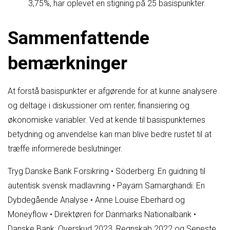
3,75%, har oplevet en stigning på 25 basispunkter.
Sammenfattende
bemærkninger
At forstå basispunkter er afgørende for at kunne analysere
og deltage i diskussioner om renter, finansiering og
økonomiske variabler. Ved at kende til basispunkternes
betydning og anvendelse kan man blive bedre rustet til at
træffe informerede beslutninger.
Tryg Danske Bank Forsikring
•
Söderberg: En guidning til
autentisk svensk madlavning
•
Payam Samarghandi: En
Dybdegående Analyse
•
Anne Louise Eberhard og
Moneyflow
•
Direktøren for Danmarks Nationalbank
•
Danske Bank: Overskud 2023, Regnskab 2022 og Seneste