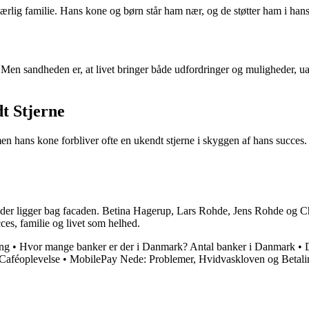
rlig familie. Hans kone og børn står ham nær, og de støtter ham i hans
e. Men sandheden er, at livet bringer både udfordringer og muligheder, 
t Stjerne
men hans kone forbliver ofte en ukendt stjerne i skyggen af hans succes.
d der ligger bag facaden. Betina Hagerup, Lars Rohde, Jens Rohde og Ch
cces, familie og livet som helhed.
ing
•
Hvor mange banker er der i Danmark? Antal banker i Danmark
•
Caféoplevelse
•
MobilePay Nede: Problemer, Hvidvaskloven og Betal