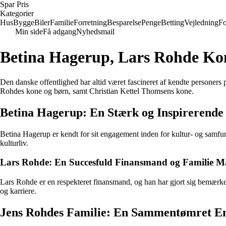
Spar Pris
Kategorier
Hus
Bygge
Biler
Familie
Forretning
Besparelse
Penge
Betting
Vejledning
Fo
Min side
Få adgang
Nyhedsmail
Betina Hagerup, Lars Rohde Ko
Den danske offentlighed har altid været fascineret af kendte personers 
Rohdes kone og børn, samt Christian Kettel Thomsens kone.
Betina Hagerup: En Stærk og Inspirerende
Betina Hagerup er kendt for sit engagement inden for kultur- og samfund
kulturliv.
Lars Rohde: En Succesfuld Finansmand og Familie 
Lars Rohde er en respekteret finansmand, og han har gjort sig bemærket 
og karriere.
Jens Rohdes Familie: En Sammentømret E