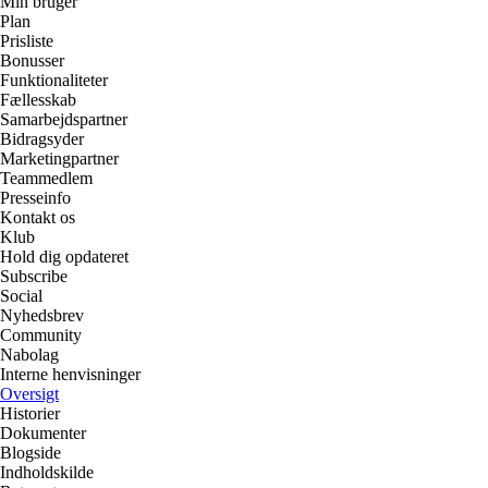
Min bruger
Plan
Prisliste
Bonusser
Funktionaliteter
Fællesskab
Samarbejdspartner
Bidragsyder
Marketingpartner
Teammedlem
Presseinfo
Kontakt os
Klub
Hold dig opdateret
Subscribe
Social
Nyhedsbrev
Community
Nabolag
Interne henvisninger
Oversigt
Historier
Dokumenter
Blogside
Indholdskilde