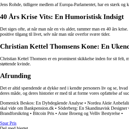
Jens Rohde, tidligere medlem af Europa-Parlamentet, har en stærk og kæ
40 Års Krise Vits: En Humoristisk Indsigt
Det siges ofte, at når man når en vis alder, rammer man en 40 års kris
positive tilgang til livet, selv når man står overfor svære tider.
Christian Kettel Thomsens Kone: En Ukend
Christian Kettel Thomsen er en prominent skikkelse inden for sit felt, 
støttende kvinde.
Afrunding
Det er altid spændende at dykke ned i kendte personers liv og se, hva
deres måde, og deres historier er med til at forme vores opfattelse af su
Domenick Beskos: En Dybdegående Analyse
•
Nordea Aktie Anbefal
skal vide om Bankpension.dk
•
Söderberg: En Skandinavisk Designer 
Brandforsikring
•
Bitcoin Pris
•
Anne Broeng og Velliv Bestyrelse
•
Spar Pris
Del med hjertet