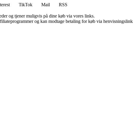
terest
TikTok
Mail
RSS
er og tjener muligvis på dine køb via vores links.
affiliateprogrammer og kan modtage betaling for køb via henvisningslinks