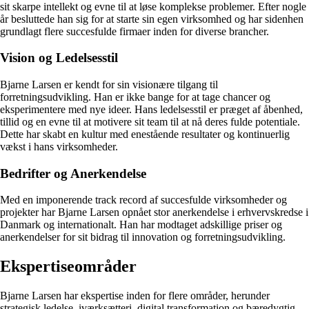
sit skarpe intellekt og evne til at løse komplekse problemer. Efter nogle
år besluttede han sig for at starte sin egen virksomhed og har sidenhen
grundlagt flere succesfulde firmaer inden for diverse brancher.
Vision og Ledelsesstil
Bjarne Larsen er kendt for sin visionære tilgang til
forretningsudvikling. Han er ikke bange for at tage chancer og
eksperimentere med nye ideer. Hans ledelsesstil er præget af åbenhed,
tillid og en evne til at motivere sit team til at nå deres fulde potentiale.
Dette har skabt en kultur med enestående resultater og kontinuerlig
vækst i hans virksomheder.
Bedrifter og Anerkendelse
Med en imponerende track record af succesfulde virksomheder og
projekter har Bjarne Larsen opnået stor anerkendelse i erhvervskredse i
Danmark og internationalt. Han har modtaget adskillige priser og
anerkendelser for sit bidrag til innovation og forretningsudvikling.
Ekspertiseområder
Bjarne Larsen har ekspertise inden for flere områder, herunder
strategisk ledelse, iværksætteri, digital transformation og bæredygtig