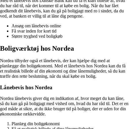
Med et lånebevis hos Danske Bank kan du få et klart billede af, hvad
du har råd til, når det kommer til at købe en bolig. Når du har fået
godkendt dit lånebevis, kan du gå på boligjagt med ro i sindet, da du
ved, at banken er villig til at låne dig pengene.
Ansøg om lånebevis online
Få svar inden for kort tid
Større tryghed ved boligkøb
Boligværktøj hos Nordea
Nordea tilbyder også et lånebevis, der kan hjælpe dig med at
planlægge din boligøkonomi. Med et lånebevis hos Nordea kan du få
et realistisk billede af din økonomi og dine lånemuligheder, så du kan
træffe den rette beslutning, når du skal købe en bolig.
Lånebevis hos Nordea
Nordea lånebevis giver dig en indikation af, hvor meget du kan låne,
så du kan gå på boligjagt med vished om, hvad du har råd til. Det er en
god måde at sikre, at du ikke bruger tid på boliger, der er uden for din
økonomiske rækkevidde.
Planlæg din boligøkonomi
Få et realistisk billede af dine lånemuligheder