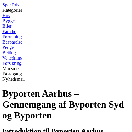
Spar Pris
Kategorier
Hus
Bygge
Biler
Familie
Forretning
Besparelse
Penge
Betting
Vejledning
Forsikring
Min side
Få adgang
Nyhedsmail
Byporten Aarhus –
Gennemgang af Byporten Syd
og Byporten
Introduktion til Byporten Aarhus