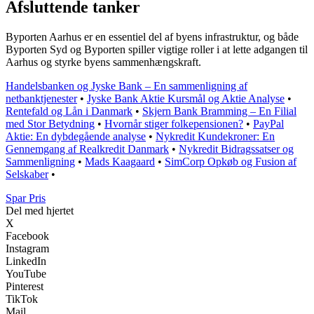
Afsluttende tanker
Byporten Aarhus er en essentiel del af byens infrastruktur, og både
Byporten Syd og Byporten spiller vigtige roller i at lette adgangen til
Aarhus og styrke byens sammenhængskraft.
Handelsbanken og Jyske Bank – En sammenligning af
netbanktjenester
•
Jyske Bank Aktie Kursmål og Aktie Analyse
•
Rentefald og Lån i Danmark
•
Skjern Bank Bramming – En Filial
med Stor Betydning
•
Hvornår stiger folkepensionen?
•
PayPal
Aktie: En dybdegående analyse
•
Nykredit Kundekroner: En
Gennemgang af Realkredit Danmark
•
Nykredit Bidragssatser og
Sammenligning
•
Mads Kaagaard
•
SimCorp Opkøb og Fusion af
Selskaber
•
Spar Pris
Del med hjertet
X
Facebook
Instagram
LinkedIn
YouTube
Pinterest
TikTok
Mail