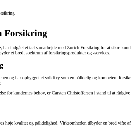
rsikring
h Forsikring
, har indgået et tæt samarbejde med Zurich Forsikring for at sikre kund
byder et bredt spektrum af forsikringsprodukter og -services.
ng
nchen og har opbygget et solidt ry som en pålidelig og kompetent forsik
.
for kundernes behov, er Carsten Christoffersen i stand til at rådgive og
es høje kvalitet og pålidelighed. Virksomheden tilbyder en bred vifte af