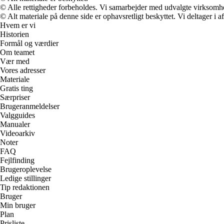
© Alle rettigheder forbeholdes. Vi samarbejder med udvalgte virksomhed
© Alt materiale på denne side er ophavsretligt beskyttet. Vi deltager i 
Hvem er vi
Historien
Formål og værdier
Om teamet
Vær med
Vores adresser
Materiale
Gratis ting
Særpriser
Brugeranmeldelser
Valgguides
Manualer
Videoarkiv
Noter
FAQ
Fejlfinding
Brugeroplevelse
Ledige stillinger
Tip redaktionen
Bruger
Min bruger
Plan
Prisliste