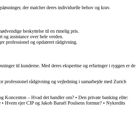
sløsninger, der matcher deres individuelle behov og krav.
dvendige beskyttelse til en rimelig pris.
t og assistance over hele verden.
ger professionel og opdateret rådgivning.
øsninger til kunderne. Med deres ekspertise og erfaringer i ryggen er de
for professionel rådgivning og vejledning i samarbejde med Zurich
og Koncenton – Hvad det handler om?
•
Den private banking elite:
e
•
Hvem ejer CIP og Jakob Baruël Poulsens formue?
•
Nykredits