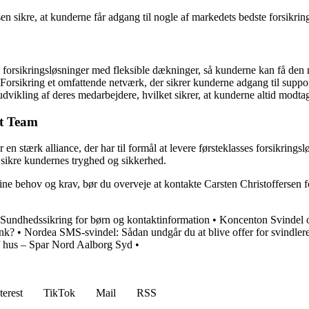
 sikre, at kunderne får adgang til nogle af markedets bedste forsikring
forsikringsløsninger med fleksible dækninger, så kunderne kan få den nø
orsikring et omfattende netværk, der sikrer kunderne adgang til suppor
dvikling af deres medarbejdere, hvilket sikrer, at kunderne altid modta
kt Team
 stærk alliance, der har til formål at levere førsteklasses forsikringsl
 sikre kundernes tryghed og sikkerhed.
ine behov og krav, bør du overveje at kontakte Carsten Christoffersen 
Sundhedssikring for børn og kontaktinformation
•
Koncenton Svindel 
nk?
•
Nordea SMS-svindel: Sådan undgår du at blive offer for svindler
f hus – Spar Nord Aalborg Syd
•
terest
TikTok
Mail
RSS