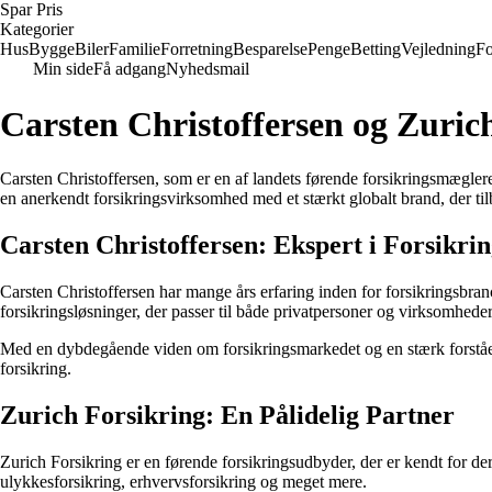
Spar Pris
Kategorier
Hus
Bygge
Biler
Familie
Forretning
Besparelse
Penge
Betting
Vejledning
Fo
Min side
Få adgang
Nyhedsmail
Carsten Christoffersen og Zuric
Carsten Christoffersen, som er en af landets førende forsikringsmæglere
en anerkendt forsikringsvirksomhed med et stærkt globalt brand, der til
Carsten Christoffersen: Ekspert i Forsikri
Carsten Christoffersen har mange års erfaring inden for forsikringsbra
forsikringsløsninger, der passer til både privatpersoner og virksomheder
Med en dybdegående viden om forsikringsmarkedet og en stærk forståelse 
forsikring.
Zurich Forsikring: En Pålidelig Partner
Zurich Forsikring er en førende forsikringsudbyder, der er kendt for der
ulykkesforsikring, erhvervsforsikring og meget mere.