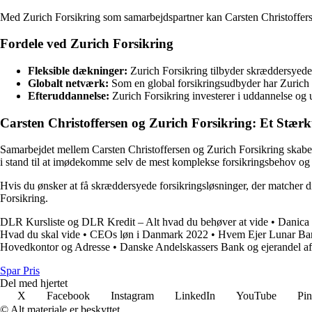
Med Zurich Forsikring som samarbejdspartner kan Carsten Christoffersen
Fordele ved Zurich Forsikring
Fleksible dækninger:
Zurich Forsikring tilbyder skræddersyede 
Globalt netværk:
Som en global forsikringsudbyder har Zurich F
Efteruddannelse:
Zurich Forsikring investerer i uddannelse og u
Carsten Christoffersen og Zurich Forsikring: Et Stær
Samarbejdet mellem Carsten Christoffersen og Zurich Forsikring skaber en
i stand til at imødekomme selv de mest komplekse forsikringsbehov og
Hvis du ønsker at få skræddersyede forsikringsløsninger, der matcher d
Forsikring.
DLR Kursliste og DLR Kredit – Alt hvad du behøver at vide
•
Danica 
Hvad du skal vide
•
CEOs løn i Danmark 2022
•
Hvem Ejer Lunar Ba
Hovedkontor og Adresse
•
Danske Andelskassers Bank og ejerandel a
Spar Pris
Del med hjertet
X
Facebook
Instagram
LinkedIn
YouTube
Pin
© Alt materiale er beskyttet.