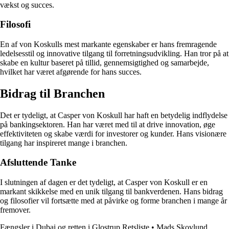
vækst og succes.
Filosofi
En af von Koskulls mest markante egenskaber er hans fremragende
ledelsesstil og innovative tilgang til forretningsudvikling. Han tror på at
skabe en kultur baseret på tillid, gennemsigtighed og samarbejde,
hvilket har været afgørende for hans succes.
Bidrag til Branchen
Det er tydeligt, at Casper von Koskull har haft en betydelig indflydelse
på bankingsektoren. Han har været med til at drive innovation, øge
effektiviteten og skabe værdi for investorer og kunder. Hans visionære
tilgang har inspireret mange i branchen.
Afsluttende Tanke
I slutningen af dagen er det tydeligt, at Casper von Koskull er en
markant skikkelse med en unik tilgang til bankverdenen. Hans bidrag
og filosofier vil fortsætte med at påvirke og forme branchen i mange år
fremover.
Fængsler i Dubai og retten i Glostrup Retsliste
•
Mads Skovlund