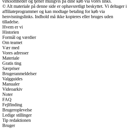
virksomheder og tjener muligvis på dine køb via vores links.
© Alt materiale på denne side er ophavsretligt beskyttet. Vi deltager i
affiliateprogrammer og kan modtage betaling for køb via
henvisningslinks. Indhold må ikke kopieres eller bruges uden
tilladelse.
Hvem er vi
Historien
Formål og værdier
Om teamet
Vær med
Vores adresser
Materiale
Gratis ting
Særpriser
Brugeranmeldelser
Valgguides
Manualer
Videoarkiv
Noter
FAQ
Fejlfinding
Brugeroplevelse
Ledige stillinger
Tip redaktionen
Bruger