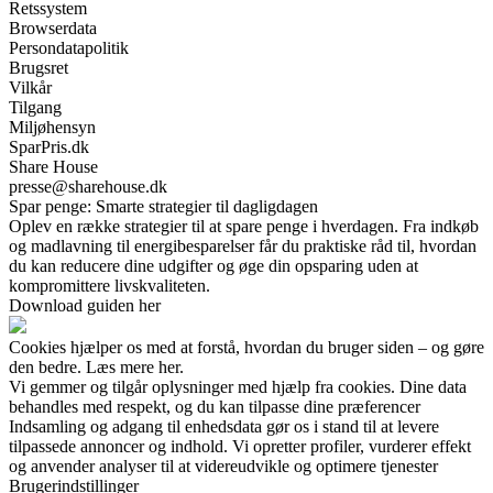
Retssystem
Browserdata
Persondatapolitik
Brugsret
Vilkår
Tilgang
Miljøhensyn
SparPris.dk
Share House
presse@sharehouse.dk
Spar penge: Smarte strategier til dagligdagen
Oplev en række strategier til at spare penge i hverdagen. Fra indkøb
og madlavning til energibesparelser får du praktiske råd til, hvordan
du kan reducere dine udgifter og øge din opsparing uden at
kompromittere livskvaliteten.
Download guiden her
Cookies hjælper os med at forstå, hvordan du bruger siden – og gøre
den bedre. Læs mere her.
Vi gemmer og tilgår oplysninger med hjælp fra cookies. Dine data
behandles med respekt, og du kan tilpasse dine præferencer
Indsamling og adgang til enhedsdata gør os i stand til at levere
tilpassede annoncer og indhold. Vi opretter profiler, vurderer effekt
og anvender analyser til at videreudvikle og optimere tjenester
Brugerindstillinger