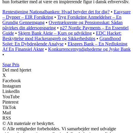
hun fortsætter med at være en inspirerende figur i dansk erhvervsliv.
Rentestigning Nationalbanken: Hvad betyder det for dig?
•
Easysure
– Dypper – EIR Forsikring
•
Tryg Forsikring Anmeldelser – En
Grundig Gennemgang
•
Overtræksrente og Pensionsskat: Sådan
påvirkes din aldersopsparing
•
p27 Nordic Payments – En Essentiel
Guide
•
Skjern Bank Aktie – Kurs og udvikling
•
EDC Hacket:
Beskyttelse mod Hackerangreb og Sikkerhedstips
•
Grandhood
Solgt: En Dybdegående Analyse
•
Ekspres Bank – En Nedlukning
Af En Finansiel Aktør
•
Konkurrencemyndighederne og Jyske Bank
•
Spar Pris
Del med hjertet
X
Facebook
Instagram
LinkedIn
YouTube
Pinterest
TikTok
Mail
RSS
© Alt materiale er beskyttet.
© Alle rettigheder forbeholdes. Vi samarbejder med udvalgte