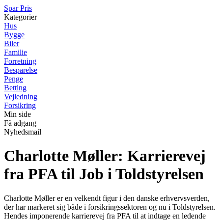
Spar Pris
Kategorier
Hus
Bygge
Biler
Familie
Forretning
Besparelse
Penge
Betting
Vejledning
Forsikring
Min side
Få adgang
Nyhedsmail
Charlotte Møller: Karrierevej
fra PFA til Job i Toldstyrelsen
Charlotte Møller er en velkendt figur i den danske erhvervsverden,
der har markeret sig både i forsikringssektoren og nu i Toldstyrelsen.
Hendes imponerende karrierevej fra PFA til at indtage en ledende