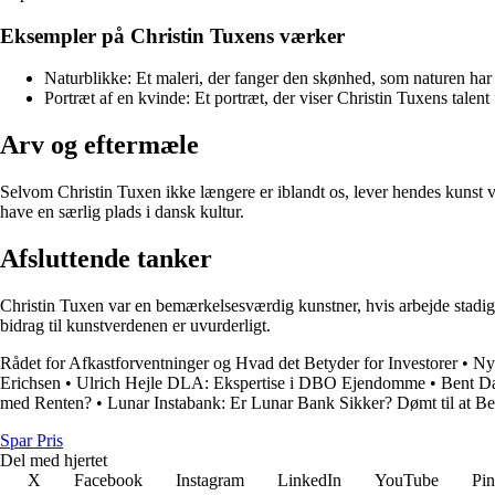
Eksempler på Christin Tuxens værker
Naturblikke: Et maleri, der fanger den skønhed, som naturen har 
Portræt af en kvinde: Et portræt, der viser Christin Tuxens tale
Arv og eftermæle
Selvom Christin Tuxen ikke længere er iblandt os, lever hendes kunst vi
have en særlig plads i dansk kultur.
Afsluttende tanker
Christin Tuxen var en bemærkelsesværdig kunstner, hvis arbejde stadig
bidrag til kunstverdenen er uvurderligt.
Rådet for Afkastforventninger og Hvad det Betyder for Investorer
•
Ny
Erichsen
•
Ulrich Hejle DLA: Ekspertise i DBO Ejendomme
•
Bent Da
med Renten?
•
Lunar Instabank: Er Lunar Bank Sikker? Dømt til at Bet
Spar Pris
Del med hjertet
X
Facebook
Instagram
LinkedIn
YouTube
Pin