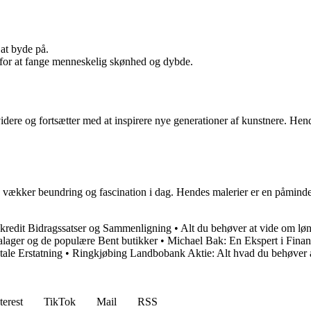
at byde på.
nt for at fange menneskelig skønhed og dybde.
dere og fortsætter med at inspirere nye generationer af kunstnere. Hend
 vækker beundring og fascination i dag. Hendes malerier er en påmindel
kredit Bidragssatser og Sammenligning
•
Alt du behøver at vide om lø
lager og de populære Bent butikker
•
Michael Bak: En Ekspert i Fina
ale Erstatning
•
Ringkjøbing Landbobank Aktie: Alt hvad du behøver a
terest
TikTok
Mail
RSS