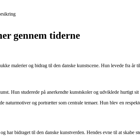
rsikring
ner gennem tiderne
ke malerier og bidrag til den danske kunstscene. Hun levede fra år til å
unst. Hun studerede på anerkendte kunstskoler og udviklede hurtigt sit eg
de naturmotiver og portrætter som centrale temaer. Hun blev en respekter
g har bidraget til den danske kunstverden. Hendes evne til at skabe ste