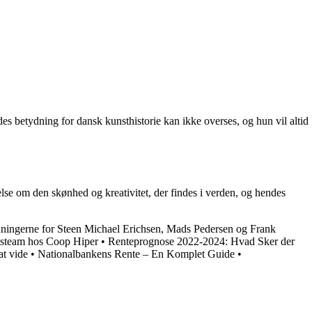
es betydning for dansk kunsthistorie kan ikke overses, og hun vil altid
se om den skønhed og kreativitet, der findes i verden, og hendes
nningerne for Steen Michael Erichsen, Mads Pedersen og Frank
nsteam hos Coop Hiper
•
Renteprognose 2022-2024: Hvad Sker der
t vide
•
Nationalbankens Rente – En Komplet Guide
•