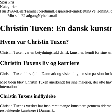
Spar Pris
Kategorier
Hus
Bygge
Biler
Familie
Forretning
Besparelse
Penge
Betting
Vejledning
Fo
Min side
Få adgang
Nyhedsmail
Christin Tuxen: En dansk kunst
Hvem var Christin Tuxen?
Christin Tuxen var en betydningsfuld dansk kunstner, kendt for sine smuk
Christin Tuxens liv og karriere
Christin Tuxen blev født i Danmark og viste tidligt en stor passion for k
Med tiden blev Christin Tuxen anerkendt for sine malerier, der ofte hav
internationalt.
Christin Tuxens indflydelse
Christin Tuxens værker har inspireret mange kunstnere gennem tiderne o
respekterede kunstnere i Danmark.