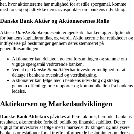
her, hvor aktionærerne har mulighed for at stille spørgsmål, komme
med forslag og udtrykke deres synspunkter om bankens udvikling.
Danske Bank Aktier og Aktionærernes Rolle
Aktier i
Danske Bank
repræsenterer ejerskab i banken og er afgørende
for bankens kapitalgrundlag og værdi. Aktionærerne har rettigheder og
indflydelse på beslutninger gennem deres stemmeret på
generalforsamlingen.
Aktionærer kan deltage i generalforsamlingen og stemme om
vigtige spørgsmål vedrørende banken.
Ved at eje
Danske Bank Aktier
har investorer mulighed for at
deltage i bankens overskud og værdistigning.
Aktionærer kan følge med i bankens udvikling og strategi
gennem offentliggjorte rapporter og kommunikation fra bankens
ledelse.
Aktiekursen og Markedsudviklingen
Danske Bank Aktiekurs
påvirkes af flere faktorer, herunder bankens
resultater, økonomiske forhold, politik og finansiel stabilitet. Det er
vigtigt for investorer at følge med i markedsudviklingen og analysere
bankens præstationer for at træffe informerede beslutninger om deres