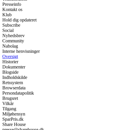
Presseinfo
Kontakt os
Klub
Hold dig opdateret
Subscribe
Social
Nyhedsbrev
Community
Nabolag
Interne henvisninger
Oversigt
Historier
Dokumenter
Blogside
Indholdskilde
Retssystem
Browserdata
Persondatapolitik
Brugsret
Vilkår
Tilgang
Miljøhensyn
SparPris.dk
Share House
presse@sharehouse.dk