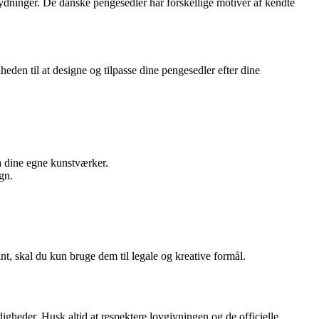
ydninger. De danske pengesedler har forskellige motiver af kendte
heden til at designe og tilpasse dine pengesedler efter dine
da dine egne kunstværker.
gn.
int, skal du kun bruge dem til legale og kreative formål.
digheder. Husk altid at respektere lovgivningen og de officielle