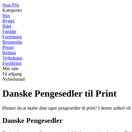
Spar Pris
Kategorier
Hus
Bygge
Biler
Familie
Forretning
Besparelse
Penge
Betting
Vejledning
Forsikring
Min side
Få adgang
Nyhedsmail
Danske Pengesedler til Print
Ønsker du at skabe dine egne pengesedler til print? I denne artikel vi
Danske Pengesedler