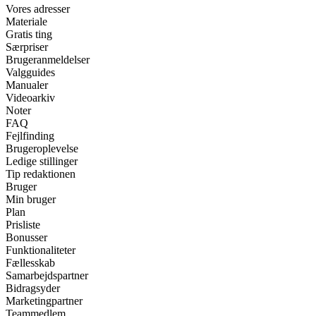
Vores adresser
Materiale
Gratis ting
Særpriser
Brugeranmeldelser
Valgguides
Manualer
Videoarkiv
Noter
FAQ
Fejlfinding
Brugeroplevelse
Ledige stillinger
Tip redaktionen
Bruger
Min bruger
Plan
Prisliste
Bonusser
Funktionaliteter
Fællesskab
Samarbejdspartner
Bidragsyder
Marketingpartner
Teammedlem