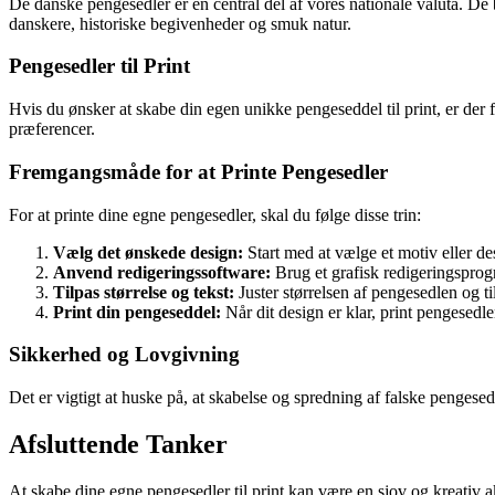
De danske pengesedler er en central del af vores nationale valuta. D
danskere, historiske begivenheder og smuk natur.
Pengesedler til Print
Hvis du ønsker at skabe din egen unikke pengeseddel til print, er der f
præferencer.
Fremgangsmåde for at Printe Pengesedler
For at printe dine egne pengesedler, skal du følge disse trin:
Vælg det ønskede design:
Start med at vælge et motiv eller de
Anvend redigeringssoftware:
Brug et grafisk redigeringspro
Tilpas størrelse og tekst:
Juster størrelsen af pengesedlen og ti
Print din pengeseddel:
Når dit design er klar, print pengesedlen
Sikkerhed og Lovgivning
Det er vigtigt at huske på, at skabelse og spredning af falske pengesedl
Afsluttende Tanker
At skabe dine egne pengesedler til print kan være en sjov og kreativ ak