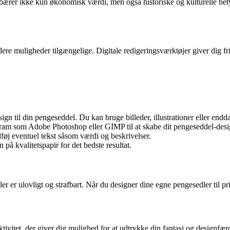
e bærer ikke kun økonomisk værdi, men også historiske og kulturelle bet
lere muligheder tilgængelige. Digitale redigeringsværktøjer giver dig fri
sign til din pengeseddel. Du kan bruge billeder, illustrationer eller end
gram som Adobe Photoshop eller GIMP til at skabe dit pengeseddel-desi
lføj eventuel tekst såsom værdi og beskrivelser.
 på kvalitetspapir for det bedste resultat.
er er ulovligt og strafbart. Når du designer dine egne pengesedler til pr
tivitet, der giver dig mulighed for at udtrykke din fantasi og designfær