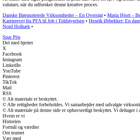
valutaer, når du udforsker denne kreative proces.
Danske Børsnoterede Virksomheder – En Oversigt
•
Maria Hjort – B
Karrierevej fra PFA til Job i Toldstyrelsen
•
Henrik Ørbekker: En dan
Nord Holbæk
•
Spar Pris
Del med hjertet
X
Facebook
Instagram
LinkedIn
YouTube
Pinterest
TikTok
Mail
RSS
© Alt materiale er beskyttet.
© Alle rettigheder forbeholdes. Vi samarbejder med udvalgte virksomh
© Alt materiale på denne side er ophavsretligt beskyttet. Vi deltager 
Hvem er vi
Historien
Formål og værdier
Om teamet
Vær med