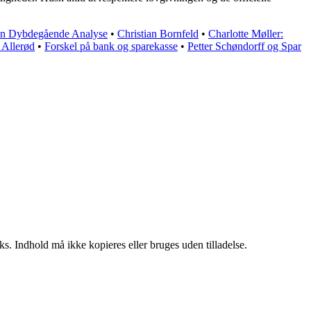
En Dybdegående Analyse
•
Christian Bornfeld
•
Charlotte Møller:
 Allerød
•
Forskel på bank og sparekasse
•
Petter Schøndorff og Spar
ks. Indhold må ikke kopieres eller bruges uden tilladelse.