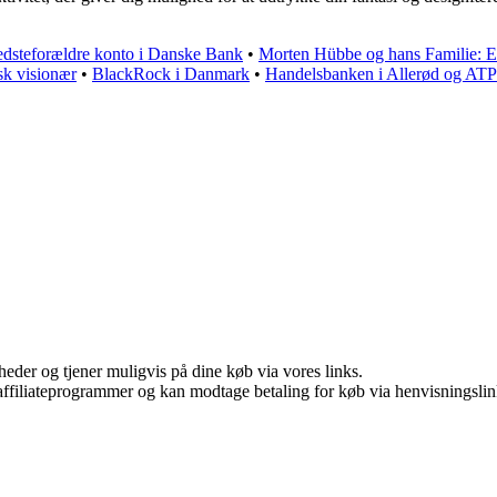
edsteforældre konto i Danske Bank
•
Morten Hübbe og hans Familie: 
sk visionær
•
BlackRock i Danmark
•
Handelsbanken i Allerød og ATP
eder og tjener muligvis på dine køb via vores links.
i affiliateprogrammer og kan modtage betaling for køb via henvisningslin