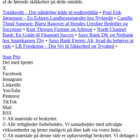
af de førende skikkelser på dette område.
Totalkredit – Din pålidelige kilde til realkreditlån
•
Poul Erik
Jørgensen – En Erfaren Landbrugsmægler hos Nykredit
•
Camilla
Thind Sunesen: Blæst Bagover af Hendes Utrolige Bedrifter og
Successer
•
Kurt Thorsen Formue og Adresse
•
North Channel
Bank: En Guide til Finansiel Succes
•
Saxo Bank DK og Netbank
hos Sparekassen Thy
•
Saxo Bank Ejeren: Alt, hvad du behøver at
vide
•
LB Forsikring – Din Vej til Sikkerhed og Tryghed
•
Spar Pris
Del med hjertet
X
Facebook
Instagram
LinkedIn
YouTube
Pinterest
TikTok
Mail
RSS
© Alt materiale er beskyttet.
© Alle rettigheder forbeholdes. Vi samarbejder med udvalgte
virksomheder og tjener muligvis på dine køb via vores links.
© Alt materiale på denne side er ophavsretligt beskyttet. Vi deltager i