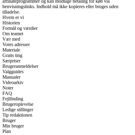
affiliateprogrammer og kan modtage betaling for køb via
henvisningslinks. Indhold må ikke kopieres eller bruges uden
tilladelse.
Hvem er vi
Historien
Formål og værdier
Om teamet
Vær med
Vores adresser
Materiale
Gratis ting
Særpriser
Brugeranmeldelser
Valgguides
Manualer
Videoarkiv
Noter
FAQ
Fejlfinding
Brugeroplevelse
Ledige stillinger
Tip redaktionen
Bruger
Min bruger
Plan