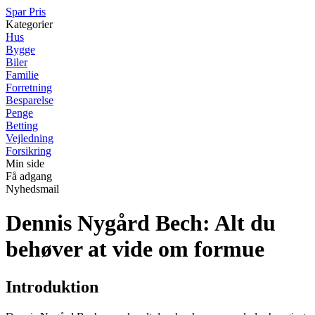
Spar Pris
Kategorier
Hus
Bygge
Biler
Familie
Forretning
Besparelse
Penge
Betting
Vejledning
Forsikring
Min side
Få adgang
Nyhedsmail
Dennis Nygård Bech: Alt du
behøver at vide om formue
Introduktion