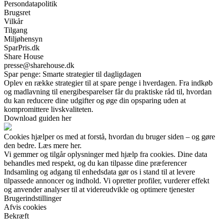
Persondatapolitik
Brugsret
Vilkår
Tilgang
Miljøhensyn
SparPris.dk
Share House
presse@sharehouse.dk
Spar penge: Smarte strategier til dagligdagen
Oplev en række strategier til at spare penge i hverdagen. Fra indkøb
og madlavning til energibesparelser får du praktiske råd til, hvordan
du kan reducere dine udgifter og øge din opsparing uden at
kompromittere livskvaliteten.
Download guiden her
Cookies hjælper os med at forstå, hvordan du bruger siden – og gøre
den bedre. Læs mere her.
Vi gemmer og tilgår oplysninger med hjælp fra cookies. Dine data
behandles med respekt, og du kan tilpasse dine præferencer
Indsamling og adgang til enhedsdata gør os i stand til at levere
tilpassede annoncer og indhold. Vi opretter profiler, vurderer effekt
og anvender analyser til at videreudvikle og optimere tjenester
Brugerindstillinger
Afvis cookies
Bekræft