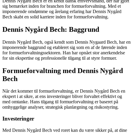
Dennis Nygård Bech er en kendt dansk erhvervsmand, der har gjort
sig bemærket inden for branchen for formueforvaltning. Med et
imponerende omdømme og årelang erfaring har Dennis Nygård
Bech skabt en solid karriere inden for formueforvaltning.
Dennis Nygård Bech: Baggrund
Dennis Nygård Bech, også kendt som Dennis Nygaard Bech, har en
imponerende baggrund og etableret sig som en af de førende inden
for formueforvaltningssektoren. Han har opnået stor anerkendelse
for sin ekspertise og professionelle tilgang til at styre formuer.
Formueforvaltning med Dennis Nygård
Bech
Når det kommer til formueforvaltning, er Dennis Nygård Bech en
ekspert i at sikre, at ens investeringer bliver forvaltet effektivt og
med omtanke. Hans tilgang til formueforvaltning er baseret på
omhyggelige analyser, strategisk planlægning og risikostyring.
Investeringer
Med Dennis Nygård Bech ved roret kan du være sikker på, at dine