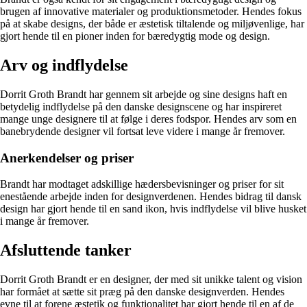
brugen af innovative materialer og produktionsmetoder. Hendes fokus
på at skabe designs, der både er æstetisk tiltalende og miljøvenlige, har
gjort hende til en pioner inden for bæredygtig mode og design.
Arv og indflydelse
Dorrit Groth Brandt har gennem sit arbejde og sine designs haft en
betydelig indflydelse på den danske designscene og har inspireret
mange unge designere til at følge i deres fodspor. Hendes arv som en
banebrydende designer vil fortsat leve videre i mange år fremover.
Anerkendelser og priser
Brandt har modtaget adskillige hædersbevisninger og priser for sit
enestående arbejde inden for designverdenen. Hendes bidrag til dansk
design har gjort hende til en sand ikon, hvis indflydelse vil blive husket
i mange år fremover.
Afsluttende tanker
Dorrit Groth Brandt er en designer, der med sit unikke talent og vision
har formået at sætte sit præg på den danske designverden. Hendes
evne til at forene æstetik og funktionalitet har gjort hende til en af de