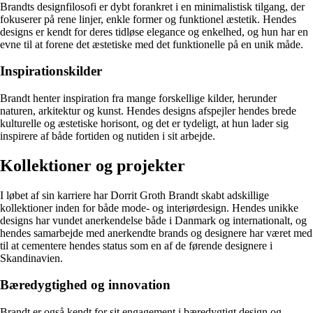
Brandts designfilosofi er dybt forankret i en minimalistisk tilgang, der
fokuserer på rene linjer, enkle former og funktionel æstetik. Hendes
designs er kendt for deres tidløse elegance og enkelhed, og hun har en
evne til at forene det æstetiske med det funktionelle på en unik måde.
Inspirationskilder
Brandt henter inspiration fra mange forskellige kilder, herunder
naturen, arkitektur og kunst. Hendes designs afspejler hendes brede
kulturelle og æstetiske horisont, og det er tydeligt, at hun lader sig
inspirere af både fortiden og nutiden i sit arbejde.
Kollektioner og projekter
I løbet af sin karriere har Dorrit Groth Brandt skabt adskillige
kollektioner inden for både mode- og interiørdesign. Hendes unikke
designs har vundet anerkendelse både i Danmark og internationalt, og
hendes samarbejde med anerkendte brands og designere har været med
til at cementere hendes status som en af de førende designere i
Skandinavien.
Bæredygtighed og innovation
Brandt er også kendt for sit engagement i bæredygtigt design og