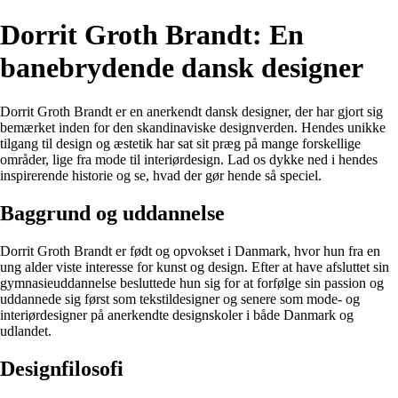
Dorrit Groth Brandt: En
banebrydende dansk designer
Dorrit Groth Brandt er en anerkendt dansk designer, der har gjort sig
bemærket inden for den skandinaviske designverden. Hendes unikke
tilgang til design og æstetik har sat sit præg på mange forskellige
områder, lige fra mode til interiørdesign. Lad os dykke ned i hendes
inspirerende historie og se, hvad der gør hende så speciel.
Baggrund og uddannelse
Dorrit Groth Brandt er født og opvokset i Danmark, hvor hun fra en
ung alder viste interesse for kunst og design. Efter at have afsluttet sin
gymnasieuddannelse besluttede hun sig for at forfølge sin passion og
uddannede sig først som tekstildesigner og senere som mode- og
interiørdesigner på anerkendte designskoler i både Danmark og
udlandet.
Designfilosofi