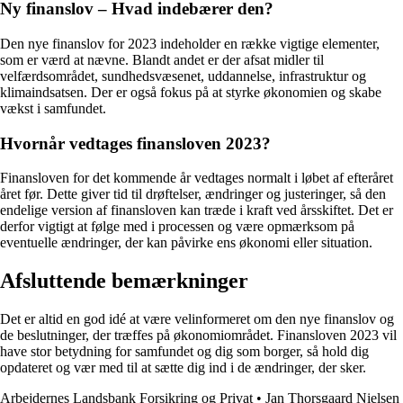
Ny finanslov – Hvad indebærer den?
Den nye finanslov for 2023 indeholder en række vigtige elementer,
som er værd at nævne. Blandt andet er der afsat midler til
velfærdsområdet, sundhedsvæsenet, uddannelse, infrastruktur og
klimaindsatsen. Der er også fokus på at styrke økonomien og skabe
vækst i samfundet.
Hvornår vedtages finansloven 2023?
Finansloven for det kommende år vedtages normalt i løbet af efteråret
året før. Dette giver tid til drøftelser, ændringer og justeringer, så den
endelige version af finansloven kan træde i kraft ved årsskiftet. Det er
derfor vigtigt at følge med i processen og være opmærksom på
eventuelle ændringer, der kan påvirke ens økonomi eller situation.
Afsluttende bemærkninger
Det er altid en god idé at være velinformeret om den nye finanslov og
de beslutninger, der træffes på økonomiområdet. Finansloven 2023 vil
have stor betydning for samfundet og dig som borger, så hold dig
opdateret og vær med til at sætte dig ind i de ændringer, der sker.
Arbejdernes Landsbank Forsikring og Privat
•
Jan Thorsgaard Nielsen