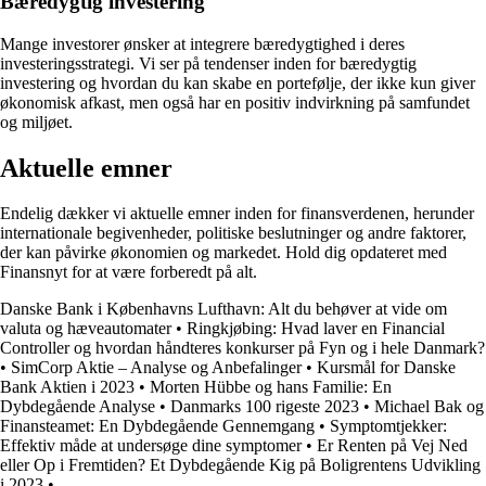
Bæredygtig investering
Mange investorer ønsker at integrere bæredygtighed i deres
investeringsstrategi. Vi ser på tendenser inden for bæredygtig
investering og hvordan du kan skabe en portefølje, der ikke kun giver
økonomisk afkast, men også har en positiv indvirkning på samfundet
og miljøet.
Aktuelle emner
Endelig dækker vi aktuelle emner inden for finansverdenen, herunder
internationale begivenheder, politiske beslutninger og andre faktorer,
der kan påvirke økonomien og markedet. Hold dig opdateret med
Finansnyt for at være forberedt på alt.
Danske Bank i Københavns Lufthavn: Alt du behøver at vide om
valuta og hæveautomater
•
Ringkjøbing: Hvad laver en Financial
Controller og hvordan håndteres konkurser på Fyn og i hele Danmark?
•
SimCorp Aktie – Analyse og Anbefalinger
•
Kursmål for Danske
Bank Aktien i 2023
•
Morten Hübbe og hans Familie: En
Dybdegående Analyse
•
Danmarks 100 rigeste 2023
•
Michael Bak og
Finansteamet: En Dybdegående Gennemgang
•
Symptomtjekker:
Effektiv måde at undersøge dine symptomer
•
Er Renten på Vej Ned
eller Op i Fremtiden? Et Dybdegående Kig på Boligrentens Udvikling
i 2023
•