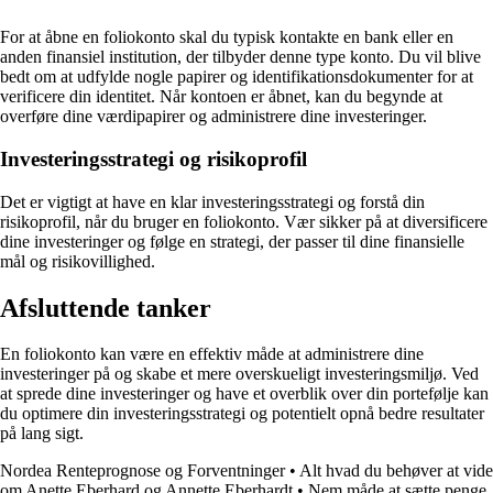
For at åbne en foliokonto skal du typisk kontakte en bank eller en
anden finansiel institution, der tilbyder denne type konto. Du vil blive
bedt om at udfylde nogle papirer og identifikationsdokumenter for at
verificere din identitet. Når kontoen er åbnet, kan du begynde at
overføre dine værdipapirer og administrere dine investeringer.
Investeringsstrategi og risikoprofil
Det er vigtigt at have en klar investeringsstrategi og forstå din
risikoprofil, når du bruger en foliokonto. Vær sikker på at diversificere
dine investeringer og følge en strategi, der passer til dine finansielle
mål og risikovillighed.
Afsluttende tanker
En foliokonto kan være en effektiv måde at administrere dine
investeringer på og skabe et mere overskueligt investeringsmiljø. Ved
at sprede dine investeringer og have et overblik over din portefølje kan
du optimere din investeringsstrategi og potentielt opnå bedre resultater
på lang sigt.
Nordea Renteprognose og Forventninger
•
Alt hvad du behøver at vide
om Anette Eberhard og Annette Eberhardt
•
Nem måde at sætte penge