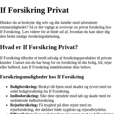
If Forsikring Privat
Ønsker du at beskytte dig selv og din familie mod uforudsete
omstændigheder? Så er det vigtigt at overveje en privat forsikring hos
If Forsikring. Læs videre for at finde ud af, hvordan du kan sikre dig
den bedst mulige forsikringsdækning.
Hvad er If Forsikring Privat?
If Forsikring tilbyder et bredt udvalg af forsikringsprodukter til private
kunder. Uanset om du har brug for en forsikring til din bolig, bil, rejse
eller helbred, kan If Forsikring imødekomme dine behov.
Forsikringsmuligheder hos If Forsikring
Boligforsikring:
Beskyt dit hjem mod skader og tyveri med en
solid boligforsikring fra If Forsikring.
Indboforsikring:
Sikr dine ejendele mod tab og skade med en
omfattende indboforsikring.
Rejseforsikring:
Få tryghed på dine rejser med en
rejseforsikring, der dækker både sygdom og rejseafbrydelse.