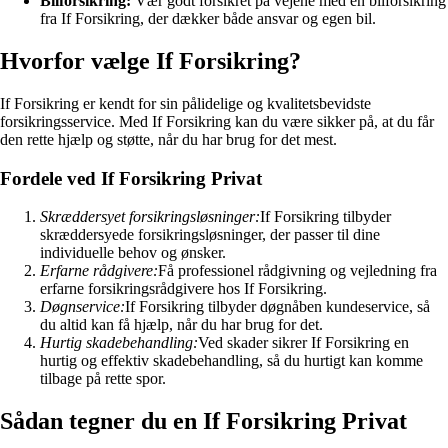
Bilforsikring:
Vær godt forsikret på vejene med en bilforsikring
fra If Forsikring, der dækker både ansvar og egen bil.
Hvorfor vælge If Forsikring?
If Forsikring er kendt for sin pålidelige og kvalitetsbevidste
forsikringsservice. Med If Forsikring kan du være sikker på, at du får
den rette hjælp og støtte, når du har brug for det mest.
Fordele ved If Forsikring Privat
Skræddersyet forsikringsløsninger:
If Forsikring tilbyder
skræddersyede forsikringsløsninger, der passer til dine
individuelle behov og ønsker.
Erfarne rådgivere:
Få professionel rådgivning og vejledning fra
erfarne forsikringsrådgivere hos If Forsikring.
Døgnservice:
If Forsikring tilbyder døgnåben kundeservice, så
du altid kan få hjælp, når du har brug for det.
Hurtig skadebehandling:
Ved skader sikrer If Forsikring en
hurtig og effektiv skadebehandling, så du hurtigt kan komme
tilbage på rette spor.
Sådan tegner du en If Forsikring Privat