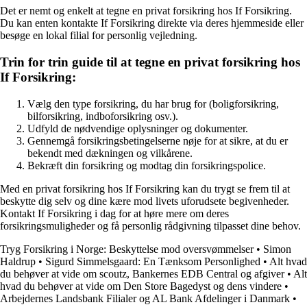
Det er nemt og enkelt at tegne en privat forsikring hos If Forsikring.
Du kan enten kontakte If Forsikring direkte via deres hjemmeside eller
besøge en lokal filial for personlig vejledning.
Trin for trin guide til at tegne en privat forsikring hos
If Forsikring:
Vælg den type forsikring, du har brug for (boligforsikring,
bilforsikring, indboforsikring osv.).
Udfyld de nødvendige oplysninger og dokumenter.
Gennemgå forsikringsbetingelserne nøje for at sikre, at du er
bekendt med dækningen og vilkårene.
Bekræft din forsikring og modtag din forsikringspolice.
Med en privat forsikring hos If Forsikring kan du trygt se frem til at
beskytte dig selv og dine kære mod livets uforudsete begivenheder.
Kontakt If Forsikring i dag for at høre mere om deres
forsikringsmuligheder og få personlig rådgivning tilpasset dine behov.
Tryg Forsikring i Norge: Beskyttelse mod oversvømmelser
•
Simon
Haldrup
•
Sigurd Simmelsgaard: En Tænksom Personlighed
•
Alt hvad
du behøver at vide om scoutz, Bankernes EDB Central og afgiver
•
Alt
hvad du behøver at vide om Den Store Bagedyst og dens vindere
•
Arbejdernes Landsbank Filialer og AL Bank Afdelinger i Danmark
•