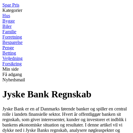
Spar Pris
Kategorier
Hus
Bygge
Biler
Familie
Forretning
Besparelse
Penge
Betting
Vejledning
Forsikring
Min side
Få adgang
Nyhedsmail
Jyske Bank Regnskab
Jyske Bank er en af Danmarks førende banker og spiller en central
rolle i landets finansielle sektor. Hvert år offentliggør banken sit
regnskab, som giver interessenter, kunder og investorer et indblik i
bankens økonomiske situation og resultater. I denne artikel vil vi
dykke ned i Jyske Banks regnskab, analysere nøgleaspekter og