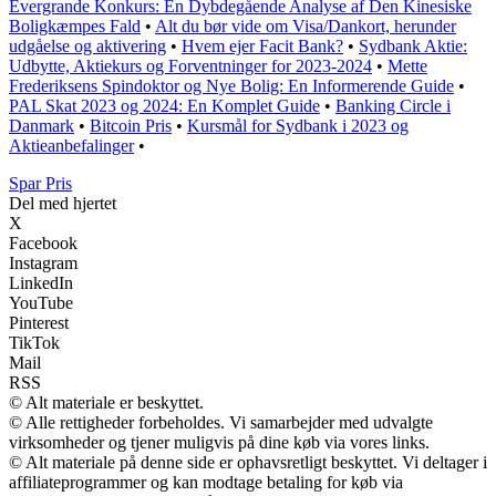
Evergrande Konkurs: En Dybdegående Analyse af Den Kinesiske
Boligkæmpes Fald
•
Alt du bør vide om Visa/Dankort, herunder
udgåelse og aktivering
•
Hvem ejer Facit Bank?
•
Sydbank Aktie:
Udbytte, Aktiekurs og Forventninger for 2023-2024
•
Mette
Frederiksens Spindoktor og Nye Bolig: En Informerende Guide
•
PAL Skat 2023 og 2024: En Komplet Guide
•
Banking Circle i
Danmark
•
Bitcoin Pris
•
Kursmål for Sydbank i 2023 og
Aktieanbefalinger
•
Spar Pris
Del med hjertet
X
Facebook
Instagram
LinkedIn
YouTube
Pinterest
TikTok
Mail
RSS
© Alt materiale er beskyttet.
© Alle rettigheder forbeholdes. Vi samarbejder med udvalgte
virksomheder og tjener muligvis på dine køb via vores links.
© Alt materiale på denne side er ophavsretligt beskyttet. Vi deltager i
affiliateprogrammer og kan modtage betaling for køb via