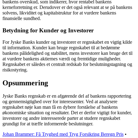
bankens overskud, som indikerer, hvor rentabel bankens
kerneforretning er. Derudover er det også relevant at se på bankens
solvens, likviditet og kapitalstruktur for at vurdere bankens
finansielle sundhed.
Betydning for Kunder og Investorer
For Jyske Banks kunder og investorer er regnskabet en vigtig kilde
til information. Kunder kan bruge regnskabet til at bedømme
bankens pålidelighed og stabilitet, mens investorer kan bruge det til
at vurdere bankens aktiernes værdi og fremtidige muligheder.
Regnskabet er således et centralt redskab for beslutningstagning og
risikostyring.
Opsummering
Jyske Banks regnskab er en afgørende del af bankens rapportering
og gennemsigtighed over for interessenter. Ved at analysere
regnskabet nøje kan man få en dybere forståelse af bankens
økonomiske situation og resultater. Det er derfor vigtigt for kunder,
investorer og andre interesserede parter at studere regnskabet
grundigt for at træffe informerede beslutninger.
Johan Brammer: Få Tryghed med Tryg Forsikring Beregn Pris
•