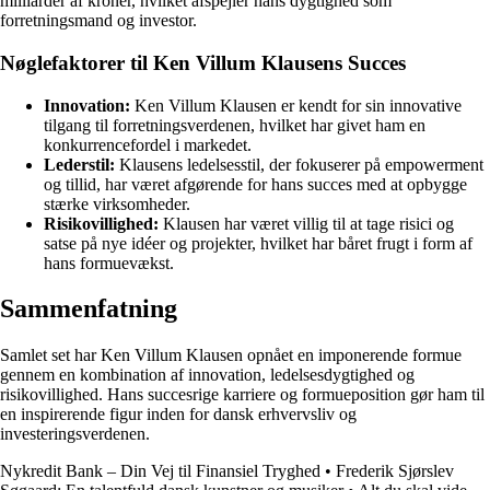
milliarder af kroner, hvilket afspejler hans dygtighed som
forretningsmand og investor.
Nøglefaktorer til Ken Villum Klausens Succes
Innovation:
Ken Villum Klausen er kendt for sin innovative
tilgang til forretningsverdenen, hvilket har givet ham en
konkurrencefordel i markedet.
Lederstil:
Klausens ledelsesstil, der fokuserer på empowerment
og tillid, har været afgørende for hans succes med at opbygge
stærke virksomheder.
Risikovillighed:
Klausen har været villig til at tage risici og
satse på nye idéer og projekter, hvilket har båret frugt i form af
hans formuevækst.
Sammenfatning
Samlet set har Ken Villum Klausen opnået en imponerende formue
gennem en kombination af innovation, ledelsesdygtighed og
risikovillighed. Hans succesrige karriere og formueposition gør ham til
en inspirerende figur inden for dansk erhvervsliv og
investeringsverdenen.
Nykredit Bank – Din Vej til Finansiel Tryghed
•
Frederik Sjørslev