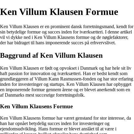
Ken Villum Klausen Formue
Ken Villum Klausen er en prominent dansk forretningsmand, kendt for
sin betydelige formue og succes inden for iværksætteri. I denne artikel
vil vi dykke ned i Ken Villum Klausens formue og de nøglefaktorer,
der har bidraget til hans imponerende succes på erhvervslivet.
Baggrund af Ken Villum Klausen
Ken Villum Klausen er født og opvokset i Danmark og har hele sit liv
haft passion for innovation og iværksætteri. Han er bedst kendt som
grundlæggeren af Villum Kann Rasmussen-fonden og har stor erfaring
inden for investeringer og startups. Ken Villum Klausen har opbygget
en imponerende formue gennem årene og er blevet anerkendt som en
af Danmarks mest succesrige forretningsfolk.
Ken Villum Klausens Formue
Ken Villum Klausens formue har været genstand for stor interesse, da
han har opnået betydelig succes inden for investeringer og
ejendomsudvikling. Hans formue er blevet anslået til at være i