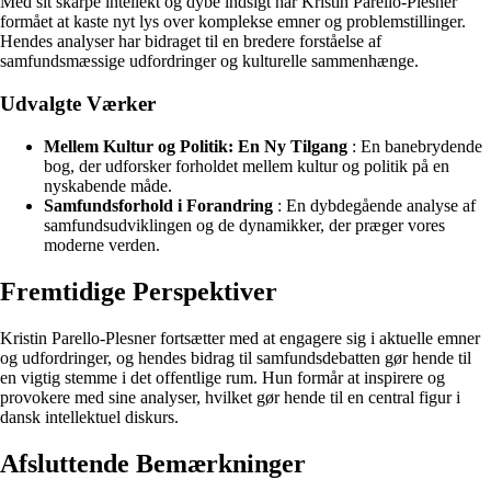
Med sit skarpe intellekt og dybe indsigt har Kristin Parello-Plesner
formået at kaste nyt lys over komplekse emner og problemstillinger.
Hendes analyser har bidraget til en bredere forståelse af
samfundsmæssige udfordringer og kulturelle sammenhænge.
Udvalgte Værker
Mellem Kultur og Politik: En Ny Tilgang
: En banebrydende
bog, der udforsker forholdet mellem kultur og politik på en
nyskabende måde.
Samfundsforhold i Forandring
: En dybdegående analyse af
samfundsudviklingen og de dynamikker, der præger vores
moderne verden.
Fremtidige Perspektiver
Kristin Parello-Plesner fortsætter med at engagere sig i aktuelle emner
og udfordringer, og hendes bidrag til samfundsdebatten gør hende til
en vigtig stemme i det offentlige rum. Hun formår at inspirere og
provokere med sine analyser, hvilket gør hende til en central figur i
dansk intellektuel diskurs.
Afsluttende Bemærkninger