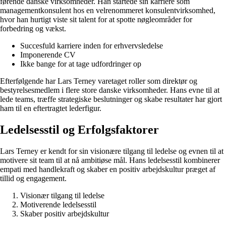
førende danske virksomheder. Han startede sin karriere som
managementkonsulent hos en velrenommeret konsulentvirksomhed,
hvor han hurtigt viste sit talent for at spotte nøgleområder for
forbedring og vækst.
Succesfuld karriere inden for erhvervsledelse
Imponerende CV
Ikke bange for at tage udfordringer op
Efterfølgende har Lars Terney varetaget roller som direktør og
bestyrelsesmedlem i flere store danske virksomheder. Hans evne til at
lede teams, træffe strategiske beslutninger og skabe resultater har gjort
ham til en eftertragtet lederfigur.
Ledelsesstil og Erfolgsfaktorer
Lars Terney er kendt for sin visionære tilgang til ledelse og evnen til at
motivere sit team til at nå ambitiøse mål. Hans ledelsesstil kombinerer
empati med handlekraft og skaber en positiv arbejdskultur præget af
tillid og engagement.
Visionær tilgang til ledelse
Motiverende ledelsesstil
Skaber positiv arbejdskultur