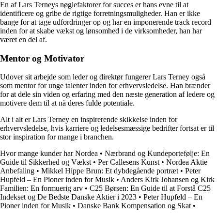
En af Lars Terneys nøglefaktorer for succes er hans evne til at
identificere og gribe de rigtige forretningsmuligheder. Han er ikke
bange for at tage udfordringer op og har en imponerende track record
inden for at skabe vækst og lønsomhed i de virksomheder, han har
været en del af.
Mentor og Motivator
Udover sit arbejde som leder og direktør fungerer Lars Terney også
som mentor for unge talenter inden for erhvervsledelse. Han brænder
for at dele sin viden og erfaring med den næste generation af ledere og
motivere dem til at nå deres fulde potentiale.
Alt i alt er Lars Terney en inspirerende skikkelse inden for
erhvervsledelse, hvis karriere og ledelsesmæssige bedrifter fortsat er til
stor inspiration for mange i branchen.
Hvor mange kunder har Nordea
•
Nærbrand og Kundeportefølje: En
Guide til Sikkerhed og Vækst
•
Per Callesens Kunst
•
Nordea Aktie
Anbefaling
•
Mikkel Hippe Brun: Et dybdegående portræt
•
Peter
Hupfeld – En Pioner inden for Musik
•
Anders Kirk Johansen og Kirk
Familien: En formuerig arv
•
C25 Børsen: En Guide til at Forstå C25
Indekset og De Bedste Danske Aktier i 2023
•
Peter Hupfeld – En
Pioner inden for Musik
•
Danske Bank Kompensation og Skat
•