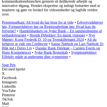
kommunikationsbranchen gennem sit dedikerede arbejde og
innovative tilgang. Hendes ekspertise og indsigt fortsætter med at
inspirere og gøre en forskel for virksomheder og fagfolk verden
over.
Pensionsafkast: Alt hvad du har brug for at vide
•
Erhvervsrådgiver
løn, Formuerådgiver løn og Regionsdirektør løn: Hvad kan du
forvente?
•
Handelsbanken og Jyske Bank – En sammenligning af
netbanktjenester
•
Henrik Ørbekker: En dansk visionær
•
Nye
Mønter: Kong Frederik D. 10 og Tronskiftemønt 2024
•
Alt du
behøver at vide om Creditwire
•
Sanne Nørholt og Lars Nørholt: Et
Blik ind i Deres Liv
•
Danske Bank Direktør – Carsten Egeris og
Hans Kompetencer
•
Jyske Bank Regnskab
•
Symptomtjekker:
Effektiv måde at undersøge dine symptomer
•
Spar Pris
Del med hjertet
X
Facebook
Instagram
LinkedIn
YouTube
Pinterest
TikTok
Mail