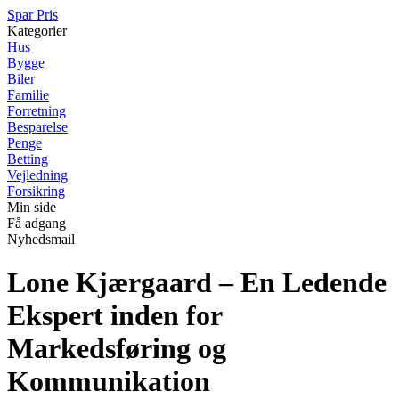
Spar Pris
Kategorier
Hus
Bygge
Biler
Familie
Forretning
Besparelse
Penge
Betting
Vejledning
Forsikring
Min side
Få adgang
Nyhedsmail
Lone Kjærgaard – En Ledende
Ekspert inden for
Markedsføring og
Kommunikation