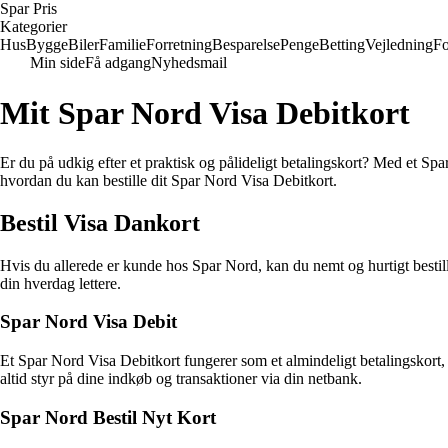
Spar Pris
Kategorier
Hus
Bygge
Biler
Familie
Forretning
Besparelse
Penge
Betting
Vejledning
Fo
Min side
Få adgang
Nyhedsmail
Mit Spar Nord Visa Debitkort
Er du på udkig efter et praktisk og pålideligt betalingskort? Med et Spa
hvordan du kan bestille dit Spar Nord Visa Debitkort.
Bestil Visa Dankort
Hvis du allerede er kunde hos Spar Nord, kan du nemt og hurtigt bestil
din hverdag lettere.
Spar Nord Visa Debit
Et Spar Nord Visa Debitkort fungerer som et almindeligt betalingskort
altid styr på dine indkøb og transaktioner via din netbank.
Spar Nord Bestil Nyt Kort