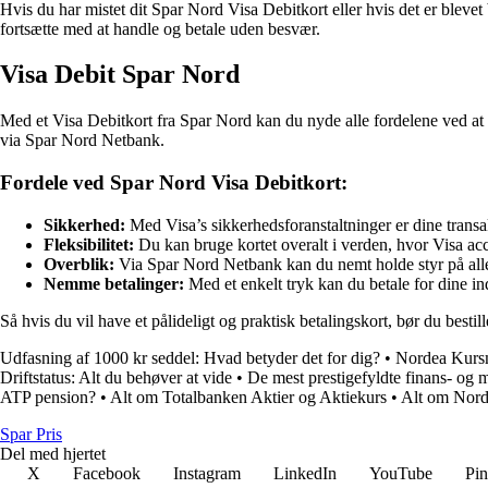
Hvis du har mistet dit Spar Nord Visa Debitkort eller hvis det er blevet 
fortsætte med at handle og betale uden besvær.
Visa Debit Spar Nord
Med et Visa Debitkort fra Spar Nord kan du nyde alle fordelene ved at h
via Spar Nord Netbank.
Fordele ved Spar Nord Visa Debitkort:
Sikkerhed:
Med Visa’s sikkerhedsforanstaltninger er dine trans
Fleksibilitet:
Du kan bruge kortet overalt i verden, hvor Visa ac
Overblik:
Via Spar Nord Netbank kan du nemt holde styr på alle
Nemme betalinger:
Med et enkelt tryk kan du betale for dine in
Så hvis du vil have et pålideligt og praktisk betalingskort, bør du best
Udfasning af 1000 kr seddel: Hvad betyder det for dig?
•
Nordea Kursm
Driftstatus: Alt du behøver at vide
•
De mest prestigefyldte finans- og 
ATP pension?
•
Alt om Totalbanken Aktier og Aktiekurs
•
Alt om Nor
Spar Pris
Del med hjertet
X
Facebook
Instagram
LinkedIn
YouTube
Pin