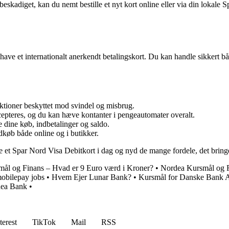
beskadiget, kan du nemt bestille et nyt kort online eller via din lokale S
ave et internationalt anerkendt betalingskort. Du kan handle sikkert bå
aktioner beskyttet mod svindel og misbrug.
cepteres, og du kan hæve kontanter i pengeautomater overalt.
 dine køb, indbetalinger og saldo.
dkøb både online og i butikker.
ille et Spar Nord Visa Debitkort i dag og nyd de mange fordele, det bring
ål og Finans – Hvad er 9 Euro værd i Kroner?
•
Nordea Kursmål og F
mobilepay jobs
•
Hvem Ejer Lunar Bank?
•
Kursmål for Danske Bank A
dea Bank
•
terest
TikTok
Mail
RSS