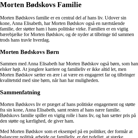
Morten Bødskovs Familie
Morten Bødskovs familie er en central del af hans liv. Udover sin
kone, Anna Elisabeth, har Morten Bødskov også en nærtstående
familie, der støtter ham i hans politiske virke. Familien er en vigtig
bærebjælke for Morten Bødskov, og de nyder at tilbringe tid sammen
trods hans travle hverdag.
Morten Bødskovs Børn
Sammen med Anna Elisabeth har Morten Bødskov også børn, som han
elsker højt. At jonglere karriere og familieliv er ikke altid let, men
Morten Bødskov sætter en ære i at være en engageret far og tilbringer
kvalitetstid med sine børn, når han har muligheden.
Sammenfatning
Morten Bødskovs liv er præget af hans politiske engagement og støtte
fra sin kone, Anna Elisabeth, samt resten af hans nære familie.
Bødskovs familie spiller en vigtig rolle i hans liv, og han sætter pris på
den støtte og kærlighed, de giver ham.
Med Morten Bødskov som et eksempel på en politiker, der formår at
balancere politisk arbejde og familieliv, er det tydeligt, at stærke