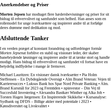
Anerkendelser og Priser
Morten Jepsen
har modtaget flere hædersbevisninger og priser for sit
bidrag til erhvervslivet og samfundet som helhed. Han anses som en
rollemodel for unge iværksættere og inspirerer andre til at forfølge
deres drømme med dedikation og mod.
Afsluttende Tanker
I en verden præget af konstant forandring og udfordringer formår
Morten Jepsen
at forblive en stabil og visionær leder, der skaber
banebrydende løsninger og inspirerer andre til at tænke stort og handle
modigt. Hans bidrag til erhvervslivet og samfundet vil fortsat have en
betydelig indflydelse i mange år fremover.
Michael Lauritzen: En visionær dansk iværksætter
•
Pia Holm
Steffensen – En Dybdegående Oversigt
•
Alm Brand Veteran: Vejen til
Karrieresucces
•
Luksus Bank hos Spar Nord Private Banking
•
Alm.
Brand Kursmål for 2023 og Fremtiden
•
npinvestor – Din Vej til
Succesfuld Investering
•
Alexandra Bastkær Winther og Alka Job
•
Torsten Hagen Jørgensen: En Inspirerende Skikkelse
•
Kursanalyse:
Sydbank og DFDS – Billige aktier med potentiale i 2023
•
Kønsdiversitet og Livskvalitet
•