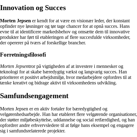
Innovation og Succes
Morten Jepsen
er kendt for at være en visionær leder, der konstant
opfinder nye løsninger og tør tage chancer for at opnå succes. Hans
evne til at identificere markedsbehov og omsætte dem til innovative
produkter har ført til etableringen af flere succesfulde virksomheder,
der opererer på tværs af forskellige brancher.
Forretningsfilosofi
Morten Jepsen
tror på vigtigheden af at investere i mennesker og
teknologi for at skabe bæredygtig vækst og langvarig succes. Han
prioriterer et positivt arbejdsmiljø, hvor medarbejdere opfordres til at
tænke kreativt og bidrage aktivt til virksomhedens udvikling.
Samfundsengagement
Morten Jepsen er en aktiv fortaler for bæredygtighed og
velgørenhedsarbejde. Han har etableret flere velgørende organisationer,
der støtter miljøbeskyttelse, uddannelse og social retfærdighed, og han
opfordrer andre erhvervsledere til at følge hans eksempel og engagere
sig i samfundsrelaterede projekter.