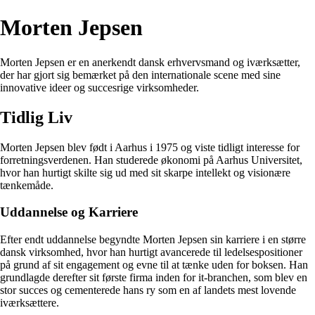
Morten Jepsen
Morten Jepsen er en anerkendt dansk erhvervsmand og iværksætter,
der har gjort sig bemærket på den internationale scene med sine
innovative ideer og succesrige virksomheder.
Tidlig Liv
Morten Jepsen blev født i Aarhus i 1975 og viste tidligt interesse for
forretningsverdenen. Han studerede økonomi på Aarhus Universitet,
hvor han hurtigt skilte sig ud med sit skarpe intellekt og visionære
tænkemåde.
Uddannelse og Karriere
Efter endt uddannelse begyndte Morten Jepsen sin karriere i en større
dansk virksomhed, hvor han hurtigt avancerede til ledelsespositioner
på grund af sit engagement og evne til at tænke uden for boksen. Han
grundlagde derefter sit første firma inden for it-branchen, som blev en
stor succes og cementerede hans ry som en af landets mest lovende
iværksættere.