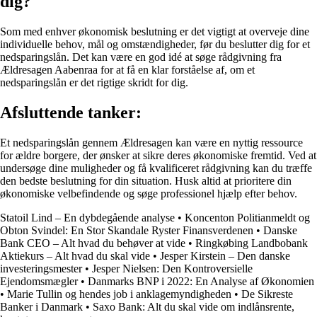
dig?
Som med enhver økonomisk beslutning er det vigtigt at overveje dine
individuelle behov, mål og omstændigheder, før du beslutter dig for et
nedsparingslån. Det kan være en god idé at søge rådgivning fra
Ældresagen Aabenraa for at få en klar forståelse af, om et
nedsparingslån er det rigtige skridt for dig.
Afsluttende tanker:
Et nedsparingslån gennem Ældresagen kan være en nyttig ressource
for ældre borgere, der ønsker at sikre deres økonomiske fremtid. Ved at
undersøge dine muligheder og få kvalificeret rådgivning kan du træffe
den bedste beslutning for din situation. Husk altid at prioritere din
økonomiske velbefindende og søge professionel hjælp efter behov.
Statoil Lind – En dybdegående analyse
•
Koncenton Politianmeldt og
Obton Svindel: En Stor Skandale Ryster Finansverdenen
•
Danske
Bank CEO – Alt hvad du behøver at vide
•
Ringkøbing Landbobank
Aktiekurs – Alt hvad du skal vide
•
Jesper Kirstein – Den danske
investeringsmester
•
Jesper Nielsen: Den Kontroversielle
Ejendomsmægler
•
Danmarks BNP i 2022: En Analyse af Økonomien
•
Marie Tullin og hendes job i anklagemyndigheden
•
De Sikreste
Banker i Danmark
•
Saxo Bank: Alt du skal vide om indlånsrente,