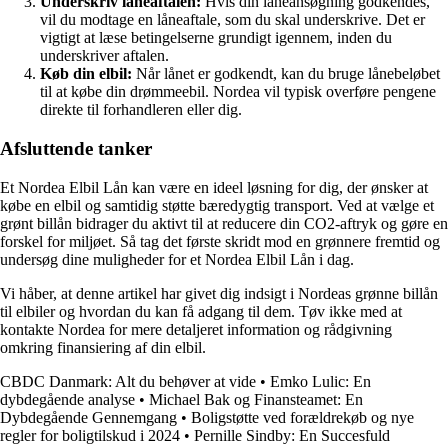
Underskriv låneaftalen:
Hvis din låneansøgning godkendes,
vil du modtage en låneaftale, som du skal underskrive. Det er
vigtigt at læse betingelserne grundigt igennem, inden du
underskriver aftalen.
Køb din elbil:
Når lånet er godkendt, kan du bruge lånebeløbet
til at købe din drømmeebil. Nordea vil typisk overføre pengene
direkte til forhandleren eller dig.
Afsluttende tanker
Et Nordea Elbil Lån kan være en ideel løsning for dig, der ønsker at
købe en elbil og samtidig støtte bæredygtig transport. Ved at vælge et
grønt billån bidrager du aktivt til at reducere din CO2-aftryk og gøre en
forskel for miljøet. Så tag det første skridt mod en grønnere fremtid og
undersøg dine muligheder for et Nordea Elbil Lån i dag.
Vi håber, at denne artikel har givet dig indsigt i Nordeas grønne billån
til elbiler og hvordan du kan få adgang til dem. Tøv ikke med at
kontakte Nordea for mere detaljeret information og rådgivning
omkring finansiering af din elbil.
CBDC Danmark: Alt du behøver at vide
•
Emko Lulic: En
dybdegående analyse
•
Michael Bak og Finansteamet: En
Dybdegående Gennemgang
•
Boligstøtte ved forældrekøb og nye
regler for boligtilskud i 2024
•
Pernille Sindby: En Succesfuld