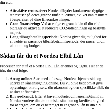
din elbil:
Attraktive rentesatser:
Nordea tilbyder konkurrencedygtige
rentesatser på deres grønne billån til elbiler, hvilket kan resultere
i besparelser på dine låneomkostninger.
Grøn finansiering:
Ved at vælge et grønt billån til din elbil
bidrager du aktivt til at reducere CO2-udledningen og beskytte
miljøet.
Lang tilbagebetalingsperiode:
Nordea giver dig mulighed for
at vælge en passende tilbagebetalingsperiode, der passer til din
økonomi og budget.
Sådan får du et Nordea Elbil Lån
Processen for at få et Nordea Elbil Lån er enkel og ligetil. Her er de
trin, du skal følge:
Ansøg online:
Start med at besøge Nordeas hjemmeside og
udfyld en låneansøgning online. Du vil blive bedt om at give
oplysninger om dig selv, din økonomi og den specifikke elbil, du
ønsker at finansiere.
Bliv godkendt:
Efter at have modtaget din låneansøgning vil
Nordea vurdere din økonomiske situation og kreditværdighed
for at afgøre, om du er berettiget til et grønt billån til din elbil.