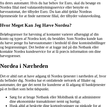
fra deres automater. Hvis du har behov for Euro, skal du besøge en
Nordea filial med valutaombytningsservice eller benytte en
hæveautomat, der tilbyder Euro. Du kan altid tjekke Nordeas
hjemmeside for at finde nærmeste filial, der tilbyder valutaveksling.
Hvor Meget Kan Jeg Hæve Nordea?
Beløbsgrænser for hævning af kontanter varierer afhængigt af din
konto og typen af Nordea kort, du besidder. Som Nordea kunde kan
du hæve penge fra hæveautomater i henhold til dine kontoindstillinger
og begrænsninger. Det bedste er at logge ind på din Netbank eller
kontakte Nordea kundeservice for at få præcis information om dine
hævegrænser.
Nordea i Nærheden
Det er altid rart at have adgang til Nordea tjenester i nærheden af, hvor
du befinder dig. Nordea har et omfattende netværk af filialer og
automater, der gør det nemt for kunderne at få adgang til banktjenester
på et hvilket som helst tidspunkt.
Sørg for at bruge Netbank eller Mobilbank til at administrere
dine økonomiske transaktioner nemt og hurtigt.
Husk altid at beskytte dine kortoplysninger og pinkode for at