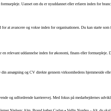
 formuepleje. Uanset om du er nyuddannet eller erfaren inden for branch
for at avancere og vokse inden for organisationen. Du kan starte som fo
r en relevant uddannelse inden for økonomi, finans eller formuepleje. D
ende din ansøgning og CV direkte gennem virksomhedens hjemmeside eller
ende og udfordrende karrierevej. Med fokus på medarbejdernes udvikling
rner Nielsen: Alm. Brand køber Codan
•
Velliv Nordea – Alt, du ska