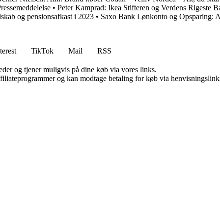
ressemeddelelse
•
Peter Kamprad: Ikea Stifteren og Verdens Rigeste B
lskab og pensionsafkast i 2023
•
Saxo Bank Lønkonto og Opsparing: Al
terest
TikTok
Mail
RSS
er og tjener muligvis på dine køb via vores links.
affiliateprogrammer og kan modtage betaling for køb via henvisningslinks