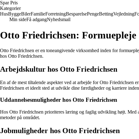
Spar Pris
Kategorier
Hus
Bygge
Biler
Familie
Forretning
Besparelse
Penge
Betting
Vejledning
Fo
Min side
Få adgang
Nyhedsmail
Otto Friedrichsen: Formuepleje
Otto Friedrichsen er en toneangivende virksomhed inden for formuepleje
hos Otto Friedrichsen.
Arbejdskultur hos Otto Friedrichsen
En af de mest tiltalende aspekter ved at arbejde for Otto Friedrichsen
Friedrichsen et ideelt sted at udvikle dine færdigheder og karriere inde
Uddannelsesmuligheder hos Otto Friedrichsen
Hos Otto Friedrichsen prioriteres læring og faglig udvikling højt. Med
metoder på området.
Jobmuligheder hos Otto Friedrichsen