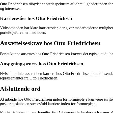
Otto Friedrichsen tilbyder et bredt spektrum af jobmuligheder inden for
og interesser.
Karrierestier hos Otto Friedrichsen
Virksomheden har klare karrierestier, der giver medarbejderne mulighed 
porteføljeforvalter med tiden.
Ansættelseskrav hos Otto Friedrichsen
For at kunne ansættes hos Otto Friedrichsen kræves det typisk, at du ha
Ansøgningsproces hos Otto Friedrichsen
Hvis du er interesseret i en karriere hos Otto Friedrichsen, kan du s
repræsentanter fra Otto Friedrichsen.
Afsluttende ord
At arbejde hos Otto Friedrichsen inden for formuepleje kan være en giv
ønsker at skabe en succesfuld karriere inden for formuepleje.
Morten Hübbe og hans Familie: En Dybdegående Analyse
•
Rasmus We