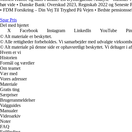
bør vide
•
Danske Bank: Overskud 2023, Regnskab 2022 og Seneste P
•
FDM Forsikring – Din Vej Til Tryghed På Vejen
•
Bedste pensionsse
Spar Pris
Del med hjertet
X
Facebook
Instagram
LinkedIn
YouTube
Pin
© Alt materiale er beskyttet.
© Alle rettigheder forbeholdes. Vi samarbejder med udvalgte virksomhed
© Alt materiale på denne side er ophavsretligt beskyttet. Vi deltager i 
Hvem er vi
Historien
Formål og værdier
Om teamet
Vær med
Vores adresser
Materiale
Gratis ting
Særpriser
Brugeranmeldelser
Valgguides
Manualer
Videoarkiv
Noter
FAQ
Fejlfinding