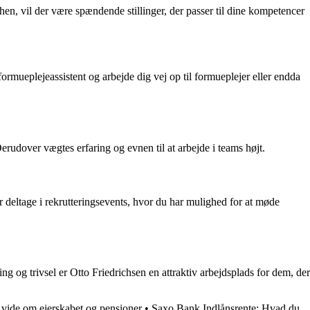
en, vil der være spændende stillinger, der passer til dine kompetencer
rmueplejeassistent og arbejde dig vej op til formueplejer eller endda
erudover vægtes erfaring og evnen til at arbejde i teams højt.
 deltage i rekrutteringsevents, hvor du har mulighed for at møde
 og trivsel er Otto Friedrichsen en attraktiv arbejdsplads for dem, der
l vide om ejerskabet og pensioner
•
Saxo Bank Indlånsrente: Hvad du