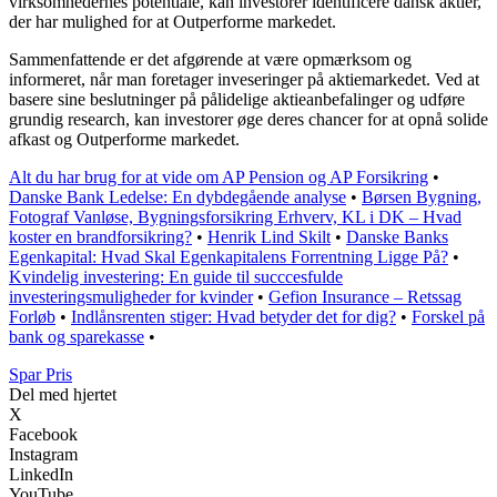
virksomhedernes potentiale, kan investorer identificere dansk aktier,
der har mulighed for at Outperforme markedet.
Sammenfattende er det afgørende at være opmærksom og
informeret, når man foretager inveseringer på aktiemarkedet. Ved at
basere sine beslutninger på pålidelige aktieanbefalinger og udføre
grundig research, kan investorer øge deres chancer for at opnå solide
afkast og Outperforme markedet.
Alt du har brug for at vide om AP Pension og AP Forsikring
•
Danske Bank Ledelse: En dybdegående analyse
•
Børsen Bygning,
Fotograf Vanløse, Bygningsforsikring Erhverv, KL i DK – Hvad
koster en brandforsikring?
•
Henrik Lind Skilt
•
Danske Banks
Egenkapital: Hvad Skal Egenkapitalens Forrentning Ligge På?
•
Kvindelig investering: En guide til succcesfulde
investeringsmuligheder for kvinder
•
Gefion Insurance – Retssag
Forløb
•
Indlånsrenten stiger: Hvad betyder det for dig?
•
Forskel på
bank og sparekasse
•
Spar Pris
Del med hjertet
X
Facebook
Instagram
LinkedIn
YouTube