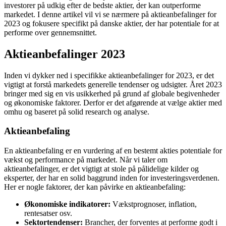
investorer på udkig efter de bedste aktier, der kan outperforme
markedet. I denne artikel vil vi se nærmere på aktieanbefalinger for
2023 og fokusere specifikt på danske aktier, der har potentiale for at
performe over gennemsnittet.
Aktieanbefalinger 2023
Inden vi dykker ned i specifikke aktieanbefalinger for 2023, er det
vigtigt at forstå markedets generelle tendenser og udsigter. Året 2023
bringer med sig en vis usikkerhed på grund af globale begivenheder
og økonomiske faktorer. Derfor er det afgørende at vælge aktier med
omhu og baseret på solid research og analyse.
Aktieanbefaling
En aktieanbefaling er en vurdering af en bestemt akties potentiale for
vækst og performance på markedet. Når vi taler om
aktieanbefalinger, er det vigtigt at stole på pålidelige kilder og
eksperter, der har en solid baggrund inden for investeringsverdenen.
Her er nogle faktorer, der kan påvirke en aktieanbefaling:
Økonomiske indikatorer:
Vækstprognoser, inflation,
rentesatser osv.
Sektortendenser:
Brancher, der forventes at performe godt i