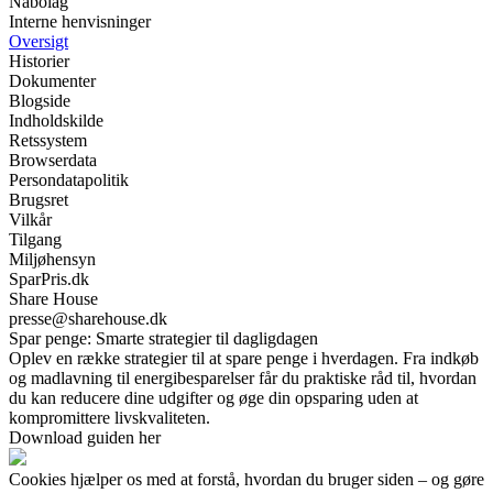
Nabolag
Interne henvisninger
Oversigt
Historier
Dokumenter
Blogside
Indholdskilde
Retssystem
Browserdata
Persondatapolitik
Brugsret
Vilkår
Tilgang
Miljøhensyn
SparPris.dk
Share House
presse@sharehouse.dk
Spar penge: Smarte strategier til dagligdagen
Oplev en række strategier til at spare penge i hverdagen. Fra indkøb
og madlavning til energibesparelser får du praktiske råd til, hvordan
du kan reducere dine udgifter og øge din opsparing uden at
kompromittere livskvaliteten.
Download guiden her
Cookies hjælper os med at forstå, hvordan du bruger siden – og gøre