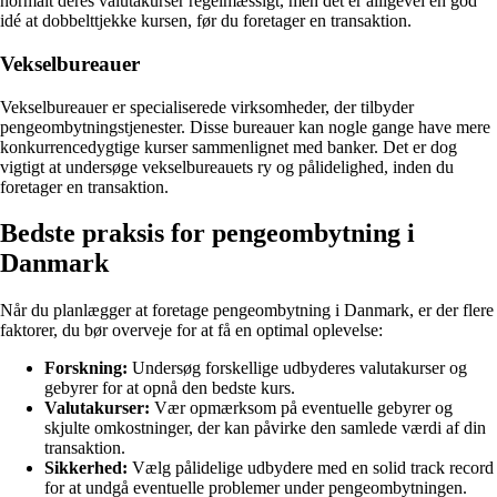
normalt deres valutakurser regelmæssigt, men det er alligevel en god
idé at dobbelttjekke kursen, før du foretager en transaktion.
Vekselbureauer
Vekselbureauer er specialiserede virksomheder, der tilbyder
pengeombytningstjenester. Disse bureauer kan nogle gange have mere
konkurrencedygtige kurser sammenlignet med banker. Det er dog
vigtigt at undersøge vekselbureauets ry og pålidelighed, inden du
foretager en transaktion.
Bedste praksis for pengeombytning i
Danmark
Når du planlægger at foretage pengeombytning i Danmark, er der flere
faktorer, du bør overveje for at få en optimal oplevelse:
Forskning:
Undersøg forskellige udbyderes valutakurser og
gebyrer for at opnå den bedste kurs.
Valutakurser:
Vær opmærksom på eventuelle gebyrer og
skjulte omkostninger, der kan påvirke den samlede værdi af din
transaktion.
Sikkerhed:
Vælg pålidelige udbydere med en solid track record
for at undgå eventuelle problemer under pengeombytningen.