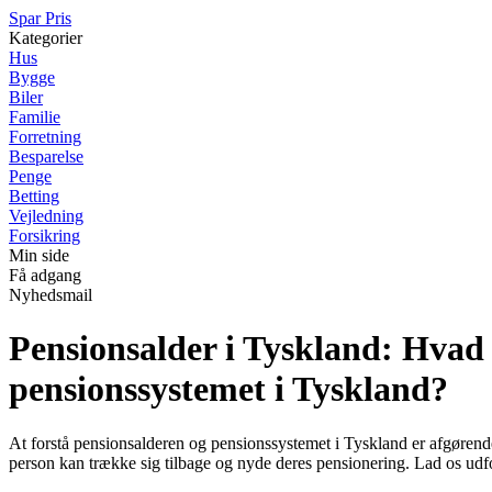
Spar Pris
Kategorier
Hus
Bygge
Biler
Familie
Forretning
Besparelse
Penge
Betting
Vejledning
Forsikring
Min side
Få adgang
Nyhedsmail
Pensionsalder i Tyskland: Hvad 
pensionssystemet i Tyskland?
At forstå pensionsalderen og pensionssystemet i Tyskland er afgørend
person kan trække sig tilbage og nyde deres pensionering. Lad os ud