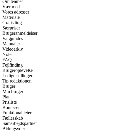
Om teamet
Vær med
Vores adresser
Materiale
Gratis ting
Særpriser
Brugeranmeldelser
Valgguides
Manualer
Videoarkiv
Noter
FAQ
Fejlfinding
Brugeroplevelse
Ledige stillinger
Tip redaktionen
Bruger
Min bruger
Plan
Prisliste
Bonusser
Funktionaliteter
Fællesskab
Samarbejdspartner
Bidragsyder