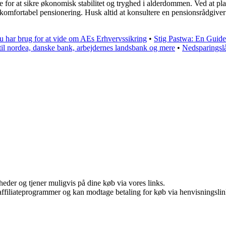
 for at sikre økonomisk stabilitet og tryghed i alderdommen. Ved at pl
mfortabel pensionering. Husk altid at konsultere en pensionsrådgiver 
du har brug for at vide om AEs Erhvervssikring
•
Stig Pastwa: En Guide 
til nordea, danske bank, arbejdernes landsbank og mere
•
Nedsparingslå
eder og tjener muligvis på dine køb via vores links.
i affiliateprogrammer og kan modtage betaling for køb via henvisningslin