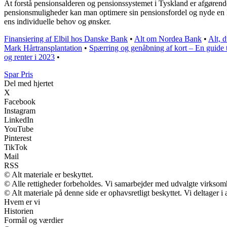
At forstå pensionsalderen og pensionssystemet i Tyskland er afgørende
pensionsmuligheder kan man optimere sin pensionsfordel og nyde en ko
ens individuelle behov og ønsker.
Finansiering af Elbil hos Danske Bank
•
Alt om Nordea Bank
•
Alt, 
Mark Hårtransplantation
•
Spærring og genåbning af kort – En guide 
og renter i 2023
•
Spar Pris
Del med hjertet
X
Facebook
Instagram
LinkedIn
YouTube
Pinterest
TikTok
Mail
RSS
© Alt materiale er beskyttet.
© Alle rettigheder forbeholdes. Vi samarbejder med udvalgte virksomh
© Alt materiale på denne side er ophavsretligt beskyttet. Vi deltager 
Hvem er vi
Historien
Formål og værdier