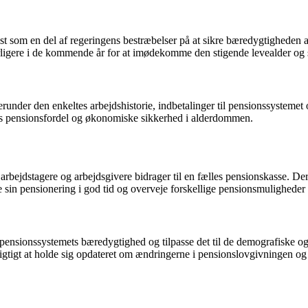
dvist som en del af regeringens bestræbelser på at sikre bæredygtighede
ligere i de kommende år for at imødekomme den stigende levealder og si
under den enkeltes arbejdshistorie, indbetalinger til pensionssystemet o
 ens pensionsfordel og økonomiske sikkerhed i alderdommen.
arbejdstagere og arbejdsgivere bidrager til en fælles pensionskasse. Der
 sin pensionering i god tid og overveje forskellige pensionsmuligheder 
re pensionssystemets bæredygtighed og tilpasse det til de demografiske 
 vigtigt at holde sig opdateret om ændringerne i pensionslovgivningen 