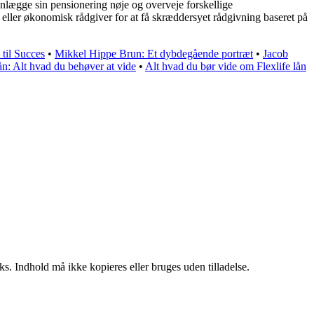
anlægge sin pensionering nøje og overveje forskellige
eller økonomisk rådgiver for at få skræddersyet rådgivning baseret på
til Succes
•
Mikkel Hippe Brun: Et dybdegående portræt
•
Jacob
n: Alt hvad du behøver at vide
•
Alt hvad du bør vide om Flexlife lån
ks. Indhold må ikke kopieres eller bruges uden tilladelse.