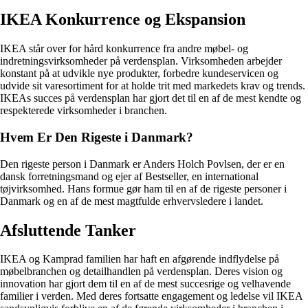
IKEA Konkurrence og Ekspansion
IKEA står over for hård konkurrence fra andre møbel- og
indretningsvirksomheder på verdensplan. Virksomheden arbejder
konstant på at udvikle nye produkter, forbedre kundeservicen og
udvide sit varesortiment for at holde trit med markedets krav og trends.
IKEAs succes på verdensplan har gjort det til en af de mest kendte og
respekterede virksomheder i branchen.
Hvem Er Den Rigeste i Danmark?
Den rigeste person i Danmark er Anders Holch Povlsen, der er en
dansk forretningsmand og ejer af Bestseller, en international
tøjvirksomhed. Hans formue gør ham til en af de rigeste personer i
Danmark og en af de mest magtfulde erhvervsledere i landet.
Afsluttende Tanker
IKEA og Kamprad familien har haft en afgørende indflydelse på
møbelbranchen og detailhandlen på verdensplan. Deres vision og
innovation har gjort dem til en af de mest succesrige og velhavende
familier i verden. Med deres fortsatte engagement og ledelse vil IKEA