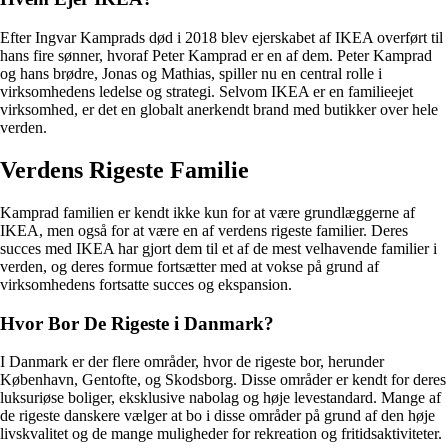
Efter Ingvar Kamprads død i 2018 blev ejerskabet af IKEA overført til
hans fire sønner, hvoraf Peter Kamprad er en af dem. Peter Kamprad
og hans brødre, Jonas og Mathias, spiller nu en central rolle i
virksomhedens ledelse og strategi. Selvom IKEA er en familieejet
virksomhed, er det en globalt anerkendt brand med butikker over hele
verden.
Verdens Rigeste Familie
Kamprad familien er kendt ikke kun for at være grundlæggerne af
IKEA, men også for at være en af verdens rigeste familier. Deres
succes med IKEA har gjort dem til et af de mest velhavende familier i
verden, og deres formue fortsætter med at vokse på grund af
virksomhedens fortsatte succes og ekspansion.
Hvor Bor De Rigeste i Danmark?
I Danmark er der flere områder, hvor de rigeste bor, herunder
København, Gentofte, og Skodsborg. Disse områder er kendt for deres
luksuriøse boliger, eksklusive nabolag og høje levestandard. Mange af
de rigeste danskere vælger at bo i disse områder på grund af den høje
livskvalitet og de mange muligheder for rekreation og fritidsaktiviteter.