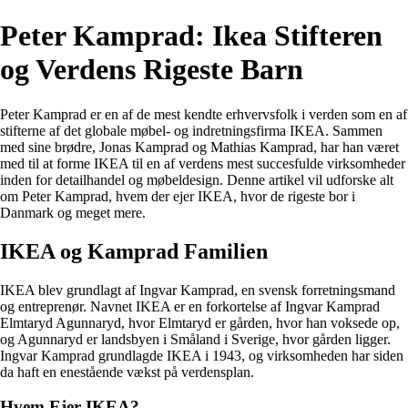
Peter Kamprad: Ikea Stifteren
og Verdens Rigeste Barn
Peter Kamprad er en af de mest kendte erhvervsfolk i verden som en af
stifterne af det globale møbel- og indretningsfirma IKEA. Sammen
med sine brødre, Jonas Kamprad og Mathias Kamprad, har han været
med til at forme IKEA til en af verdens mest succesfulde virksomheder
inden for detailhandel og møbeldesign. Denne artikel vil udforske alt
om Peter Kamprad, hvem der ejer IKEA, hvor de rigeste bor i
Danmark og meget mere.
IKEA og Kamprad Familien
IKEA blev grundlagt af Ingvar Kamprad, en svensk forretningsmand
og entreprenør. Navnet IKEA er en forkortelse af Ingvar Kamprad
Elmtaryd Agunnaryd, hvor Elmtaryd er gården, hvor han voksede op,
og Agunnaryd er landsbyen i Småland i Sverige, hvor gården ligger.
Ingvar Kamprad grundlagde IKEA i 1943, og virksomheden har siden
da haft en enestående vækst på verdensplan.
Hvem Ejer IKEA?