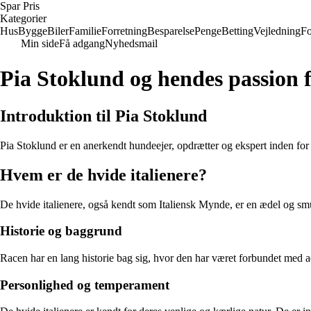
Spar Pris
Kategorier
Hus
Bygge
Biler
Familie
Forretning
Besparelse
Penge
Betting
Vejledning
Fo
Min side
Få adgang
Nyhedsmail
Pia Stoklund og hendes passion f
Introduktion til Pia Stoklund
Pia Stoklund er en anerkendt hundeejer, opdrætter og ekspert inden for 
Hvem er de hvide italienere?
De hvide italienere, også kendt som Italiensk Mynde, er en ædel og smu
Historie og baggrund
Racen har en lang historie bag sig, hvor den har været forbundet med ad
Personlighed og temperament