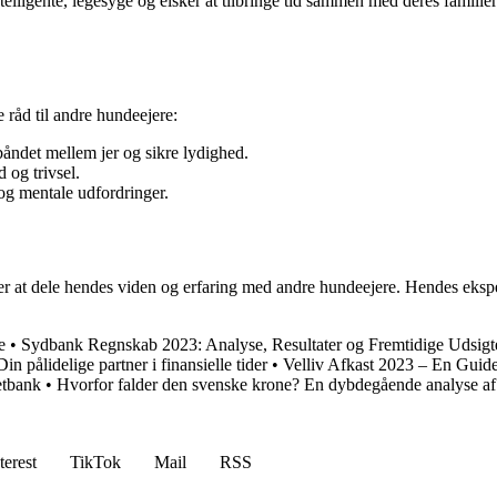
ntelligente, legesyge og elsker at tilbringe tid sammen med deres familie
råd til andre hundeejere:
båndet mellem jer og sikre lydighed.
 og trivsel.
og mentale udfordringer.
ker at dele hendes viden og erfaring med andre hundeejere. Hendes eksper
e
•
Sydbank Regnskab 2023: Analyse, Resultater og Fremtidige Udsigt
n pålidelige partner i finansielle tider
•
Velliv Afkast 2023 – En Guide 
etbank
•
Hvorfor falder den svenske krone? En dybdegående analyse af
terest
TikTok
Mail
RSS