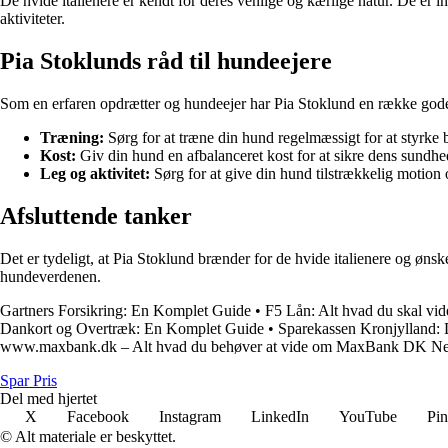
De hvide italienere er kendt for deres venlige og kærlige natur. De er i
aktiviteter.
Pia Stoklunds råd til hundeejere
Som en erfaren opdrætter og hundeejer har Pia Stoklund en række gode 
Træning:
Sørg for at træne din hund regelmæssigt for at styrke 
Kost:
Giv din hund en afbalanceret kost for at sikre dens sundhed
Leg og aktivitet:
Sørg for at give din hund tilstrækkelig motion 
Afsluttende tanker
Det er tydeligt, at Pia Stoklund brænder for de hvide italienere og øns
hundeverdenen.
Gartners Forsikring: En Komplet Guide
•
F5 Lån: Alt hvad du skal vid
Dankort og Overtræk: En Komplet Guide
•
Sparekassen Kronjylland: Di
www.maxbank.dk – Alt hvad du behøver at vide om MaxBank DK N
Spar Pris
Del med hjertet
X
Facebook
Instagram
LinkedIn
YouTube
Pin
© Alt materiale er beskyttet.