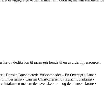
r. Det er vigtigt at give dem masser af motion og mentalt stimulerende
tise og dedikation til racen gør hende til en uvurderlig ressource i
er
•
Danske Børsnoterede Virksomheder – En Oversigt
•
Lunar
til Investering
•
Carsten Christoffersen og Zurich Forsikring
•
 valutakursen mellem den svenske krone og den danske krone
•