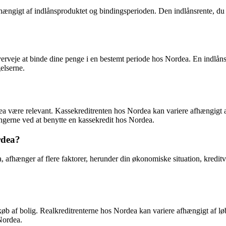
ængigt af indlånsproduktet og bindingsperioden. Den indlånsrente, du m
erveje at binde dine penge i en bestemt periode hos Nordea. En indlånsr
elserne.
ea være relevant. Kassekreditrenten hos Nordea kan variere afhængigt a
gerne ved at benytte en kassekredit hos Nordea.
rdea?
hænger af flere faktorer, herunder din økonomiske situation, kreditvær
 køb af bolig. Realkreditrenterne hos Nordea kan variere afhængigt af lø
 Nordea.