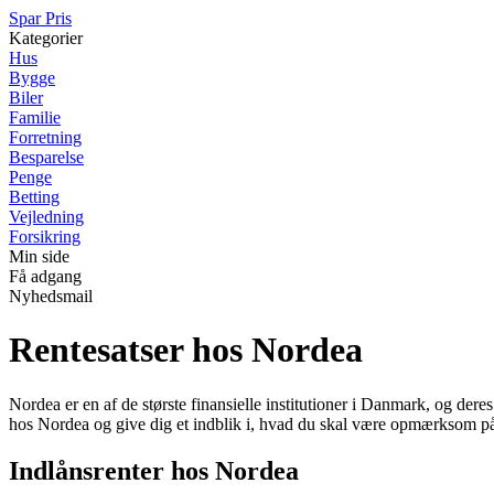
Spar Pris
Kategorier
Hus
Bygge
Biler
Familie
Forretning
Besparelse
Penge
Betting
Vejledning
Forsikring
Min side
Få adgang
Nyhedsmail
Rentesatser hos Nordea
Nordea er en af de største finansielle institutioner i Danmark, og deres
hos Nordea og give dig et indblik i, hvad du skal være opmærksom på, 
Indlånsrenter hos Nordea