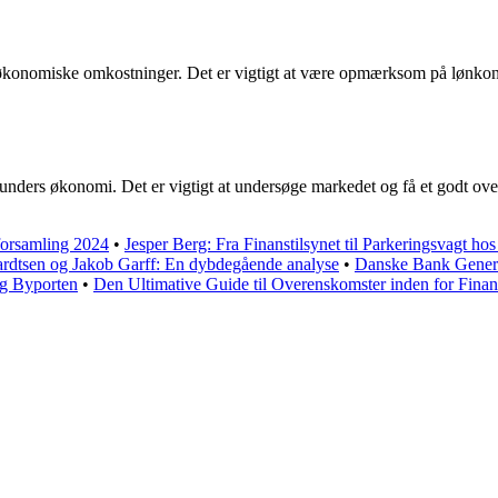
konomiske omkostninger. Det er vigtigt at være opmærksom på lønkonto
unders økonomi. Det er vigtigt at undersøge markedet og få et godt overbl
orsamling 2024
•
Jesper Berg: Fra Finanstilsynet til Parkeringsvagt h
rdtsen og Jakob Garff: En dybdegående analyse
•
Danske Bank Genera
g Byporten
•
Den Ultimative Guide til Overenskomster inden for Fina