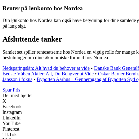
Renter på lønkonto hos Nordea
Din lønkonto hos Nordea kan også have betydning for dine samlede ø
på lang sigt.
Afsluttende tanker
Samlet set spiller rentesatserne hos Nordea en vigtig rolle for mange k
beslutninger om dine økonomiske forhold hos Nordea.
Nedsparingslån: Alt hvad du behøver at vide
•
Danske Bank Generalf
Bedste Våben Aktier: Alt, Du Behøver at Vide
•
Oskar Barner Bernha
Jansson i fokus
•
Byporten Aarhus – Gennemgang af Byporten Syd o
Spar Pris
Del med hjertet
X
Facebook
Instagram
LinkedIn
YouTube
Pinterest
TikTok