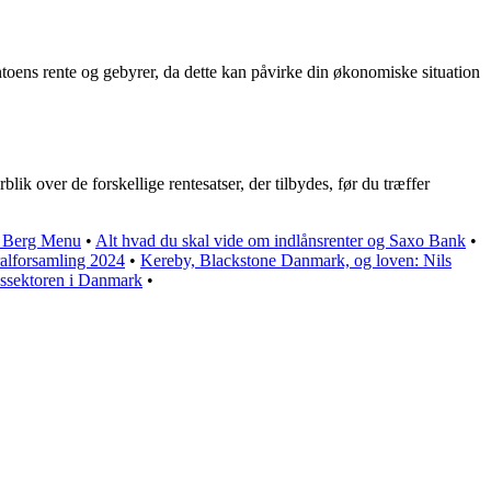
ens rente og gebyrer, da dette kan påvirke din økonomiske situation
ik over de forskellige rentesatser, der tilbydes, før du træffer
os Berg Menu
•
Alt hvad du skal vide om indlånsrenter og Saxo Bank
•
lforsamling 2024
•
Kereby, Blackstone Danmark, og loven: Nils
nssektoren i Danmark
•