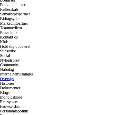
Bonusser
Funktionaliteter
Fællesskab
Samarbejdspartner
Bidragsyder
Marketingpartner
Teammedlem
Presseinfo
Kontakt os
Klub
Hold dig opdateret
Subscribe
Social
Nyhedsbrev
Community
Nabolag
Interne henvisninger
Oversigt
Historier
Dokumenter
Blogside
Indholdskilde
Retssystem
Browserdata
Persondatapolitik