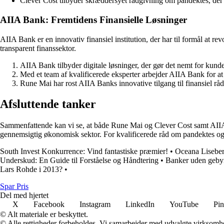
Clever Cost tilbyder skræddersyet rådgivning om pandektes, der 
AIIA Bank: Fremtidens Finansielle Løsninger
AIIA Bank er en innovativ finansiel institution, der har til formål a
transparent finanssektor.
AIIA Bank tilbyder digitale løsninger, der gør det nemt for kund
Med et team af kvalificerede eksperter arbejder AIIA Bank for at
Rune Mai har rost AIIA Banks innovative tilgang til finansiel rå
Afsluttende tanker
Sammenfattende kan vi se, at både Rune Mai og Clever Cost samt AIIA Ba
gennemsigtig økonomisk sektor. For kvalificerede råd om pandektes o
South Invest Konkurrence: Vind fantastiske præmier!
•
Oceana Liseberg
Underskud: En Guide til Forståelse og Håndtering
•
Banker uden gebyr:
Lars Rohde i 2013?
•
Spar Pris
Del med hjertet
X
Facebook
Instagram
LinkedIn
YouTube
Pin
© Alt materiale er beskyttet.
© Alle rettigheder forbeholdes. Vi samarbejder med udvalgte virksomhed