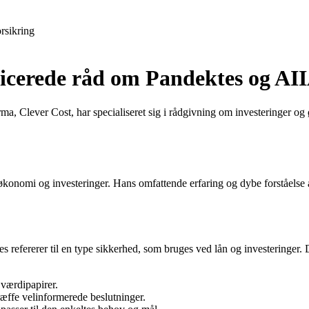
rsikring
ficerede råd om Pandektes og AI
a, Clever Cost, har specialiseret sig i rådgivning om investeringer og 
onomi og investeringer. Hans omfattende erfaring og dybe forståelse af 
s refererer til en type sikkerhed, som bruges ved lån og investeringer. D
 værdipapirer.
ræffe velinformerede beslutninger.