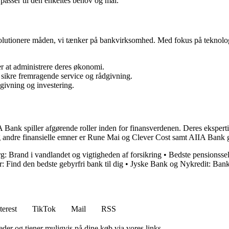
passer til den enkeltes behov og mål.
t revolutionere måden, vi tænker på bankvirksomhed. Med fokus på tekno
er at administrere deres økonomi.
 sikre fremragende service og rådgivning.
dgivning og investering.
nk spiller afgørende roller inden for finansverdenen. Deres ekspertise
g andre finansielle emner er Rune Mai og Clever Cost samt AIIA Bank 
: Brand i vandlandet og vigtigheden af forsikring
•
Bedste pensionssel
 Find den bedste gebyrfri bank til dig
•
Jyske Bank og Nykredit: Ban
terest
TikTok
Mail
RSS
er og tjener muligvis på dine køb via vores links.