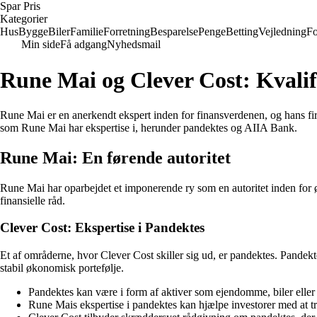
Spar Pris
Kategorier
Hus
Bygge
Biler
Familie
Forretning
Besparelse
Penge
Betting
Vejledning
Fo
Min side
Få adgang
Nyhedsmail
Rune Mai og Clever Cost: Kvali
Rune Mai er en anerkendt ekspert inden for finansverdenen, og hans firm
som Rune Mai har ekspertise i, herunder pandektes og AIIA Bank.
Rune Mai: En førende autoritet
Rune Mai har oparbejdet et imponerende ry som en autoritet inden for øk
finansielle råd.
Clever Cost: Ekspertise i Pandektes
Et af områderne, hvor Clever Cost skiller sig ud, er pandektes. Pandekte
stabil økonomisk portefølje.
Pandektes kan være i form af aktiver som ejendomme, biler eller
Rune Mais ekspertise i pandektes kan hjælpe investorer med at t