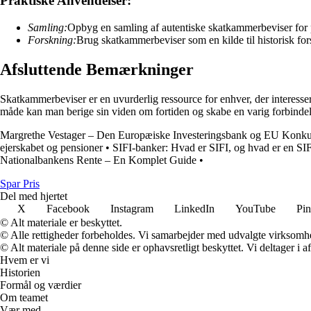
Praktiske Anvendelser:
Samling:
Opbyg en samling af autentiske skatkammerbeviser for p
Forskning:
Brug skatkammerbeviser som en kilde til historisk for
Afsluttende Bemærkninger
Skatkammerbeviser er en uvurderlig ressource for enhver, der interesserer
måde kan man berige sin viden om fortiden og skabe en varig forbindels
Margrethe Vestager – Den Europæiske Investeringsbank og EU Konk
ejerskabet og pensioner
•
SIFI-banker: Hvad er SIFI, og hvad er en SI
Nationalbankens Rente – En Komplet Guide
•
Spar Pris
Del med hjertet
X
Facebook
Instagram
LinkedIn
YouTube
Pin
© Alt materiale er beskyttet.
© Alle rettigheder forbeholdes. Vi samarbejder med udvalgte virksomhed
© Alt materiale på denne side er ophavsretligt beskyttet. Vi deltager i 
Hvem er vi
Historien
Formål og værdier
Om teamet
Vær med