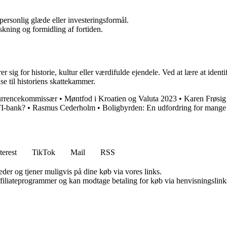
ersonlig glæde eller investeringsformål.
skning og formidling af fortiden.
 sig for historie, kultur eller værdifulde ejendele. Ved at lære at ident
e til historiens skattekammer.
urrencekommissær
•
Møntfod i Kroatien og Valuta 2023
•
Karen Frøsig
FI-bank?
•
Rasmus Cederholm
•
Boligbyrden: En udfordring for mange
terest
TikTok
Mail
RSS
er og tjener muligvis på dine køb via vores links.
affiliateprogrammer og kan modtage betaling for køb via henvisningslinks