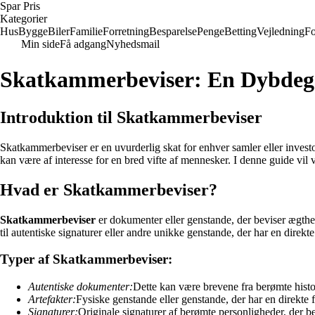
Spar Pris
Kategorier
Hus
Bygge
Biler
Familie
Forretning
Besparelse
Penge
Betting
Vejledning
Fo
Min side
Få adgang
Nyhedsmail
Skatkammerbeviser: En Dybdeg
Introduktion til Skatkammerbeviser
Skatkammerbeviser er en uvurderlig skat for enhver samler eller investo
kan være af interesse for en bred vifte af mennesker. I denne guide vi
Hvad er Skatkammerbeviser?
Skatkammerbeviser
er dokumenter eller genstande, der beviser ægthed
til autentiske signaturer eller andre unikke genstande, der har en direkte
Typer af Skatkammerbeviser:
Autentiske dokumenter:
Dette kan være brevene fra berømte histor
Artefakter:
Fysiske genstande eller genstande, der har en direkte f
Signaturer:
Originale signaturer af berømte personligheder, der be