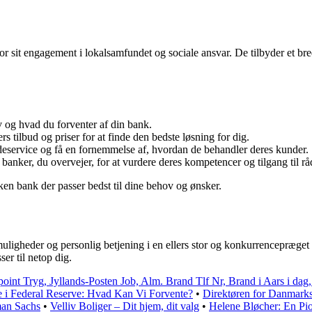
 sit engagement i lokalsamfundet og sociale ansvar. De tilbyder et bred
 og hvad du forventer af din bank.
rs tilbud og priser for at finde den bedste løsning for dig.
ndeservice og få en fornemmelse af, hvordan de behandler deres kunder.
 banker, du overvejer, for at vurdere deres kompetencer og tilgang til r
lken bank der passer bedst til dine behov og ønsker.
muligheder og personlig betjening i en ellers stor og konkurrencepræget
er til netop dig.
point Tryg, Jyllands-Posten Job, Alm. Brand Tlf Nr, Brand i Aars i da
i Federal Reserve: Hvad Kan Vi Forvente?
•
Direktøren for Danmark
an Sachs
•
Velliv Boliger – Dit hjem, dit valg
•
Helene Bløcher: En Pi