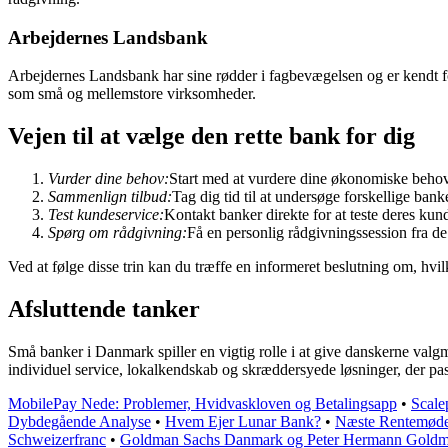
Arbejdernes Landsbank
Arbejdernes Landsbank har sine rødder i fagbevægelsen og er kendt for
som små og mellemstore virksomheder.
Vejen til at vælge den rette bank for dig
Vurder dine behov:
Start med at vurdere dine økonomiske behov
Sammenlign tilbud:
Tag dig tid til at undersøge forskellige banke
Test kundeservice:
Kontakt banker direkte for at teste deres ku
Spørg om rådgivning:
Få en personlig rådgivningssession fra de
Ved at følge disse trin kan du træffe en informeret beslutning om, hvi
Afsluttende tanker
Små banker i Danmark spiller en vigtig rolle i at give danskerne valg
individuel service, lokalkendskab og skræddersyede løsninger, der pass
MobilePay Nede: Problemer, Hvidvaskloven og Betalingsapp
•
Scale
Dybdegående Analyse
•
Hvem Ejer Lunar Bank?
•
Næste Rentemøde 
Schweizerfranc
•
Goldman Sachs Danmark og Peter Hermann Goldm