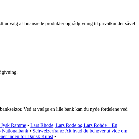
t udvalg af finansielle produkter og rådgivning til privatkunder såvel
ådgivning.
 banksektor. Ved at vælge en lille bank kan du nyde fordelene ved
g, Jysk Ramme
•
Lars Rhode, Lars Rode og Lars Rohde – En
s Nationalbank
•
Schweizerfranc: Alt hvad du behøver at vide om
oner Inden for Dansk Kunst
•