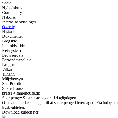
Social
Nyhedsbrev
Community
Nabolag
Interne henvisninger
Oversigt
Historier
Dokumenter
Blogside
Indholdskilde
Retssystem
Browserdata
Persondatapolitik
Brugsret
Vilkår
Tilgang
Miljøhensyn
SparPris.dk
Share House
presse@sharehouse.dk
Spar penge: Smarte strategier til dagligdagen
Oplev en række strategier til at spare penge i hverdagen. Fra indkøb 
livskvaliteten.
Download guiden her