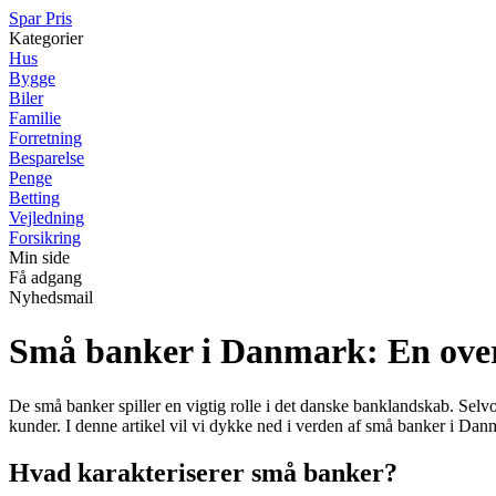
Spar Pris
Kategorier
Hus
Bygge
Biler
Familie
Forretning
Besparelse
Penge
Betting
Vejledning
Forsikring
Min side
Få adgang
Nyhedsmail
Små banker i Danmark: En overs
De små banker spiller en vigtig rolle i det danske banklandskab. Selv
kunder. I denne artikel vil vi dykke ned i verden af små banker i Danm
Hvad karakteriserer små banker?