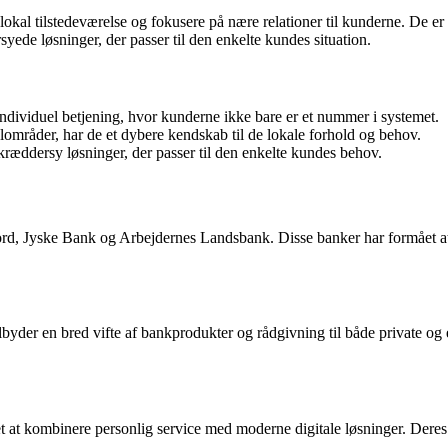
lokal tilstedeværelse og fokusere på nære relationer til kunderne. De er
yede løsninger, der passer til den enkelte kundes situation.
dividuel betjening, hvor kunderne ikke bare er et nummer i systemet.
lområder, har de et dybere kendskab til de lokale forhold og behov.
skræddersy løsninger, der passer til den enkelte kundes behov.
, Jyske Bank og Arbejdernes Landsbank. Disse banker har formået at be
ilbyder en bred vifte af bankprodukter og rådgivning til både private og
t at kombinere personlig service med moderne digitale løsninger. Dere