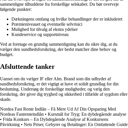
sammenligne tilbuddene fra forskellige selskaber. Du bør overveje
følgende punkter:
Dækningens omfang og hvilke behandlinger der er inkluderet
Præmieniveauet og eventuelle selvrisici
Mulighed for tilvalg af ekstra ydelser
Kundeservice og supportniveau
Ved at foretage en grundig sammenligning kan du sikre dig, at du
vælger den sundhedsforsikring, der bedst matcher dine behov og
budget.
Afsluttende tanker
Uanset om du vælger IF eller Alm. Brand som din udbyder af
sundhedsforsikring, er det vigtigt at have et solidt grundlag for din
beslutning. Undersøg de forskellige muligheder, og vælg den
forsikring, der giver dig tryghed og sikkerhed i tilfælde af sygdom eller
skade.
Nordea Fast Rente Indlån – Få Mere Ud Af Din Opsparing Med
Nordeas Fastrenteindlån
•
Kursmål for Tryg: En dybdegående analyse
•
Frida Konkurs – En Dybdegående Analyse af Konkursens
Påvirkning
•
Nets Priser, Gebyrer og Betalinger: En Omfattende Guide