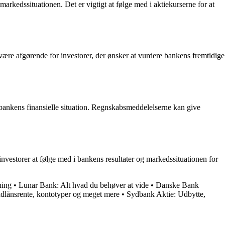
rkedssituationen. Det er vigtigt at følge med i aktiekurserne for at
være afgørende for investorer, der ønsker at vurdere bankens fremtidige
bankens finansielle situation. Regnskabsmeddelelserne kan give
investorer at følge med i bankens resultater og markedssituationen for
ning
•
Lunar Bank: Alt hvad du behøver at vide
•
Danske Bank
ndlånsrente, kontotyper og meget mere
•
Sydbank Aktie: Udbytte,