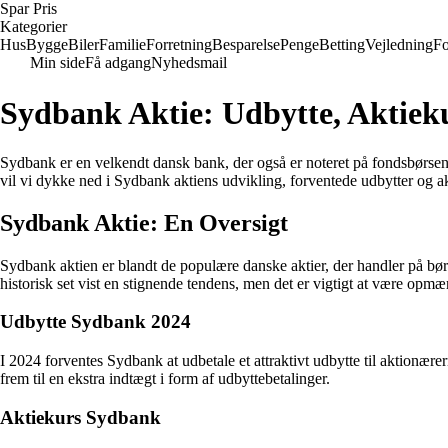
Spar Pris
Kategorier
Hus
Bygge
Biler
Familie
Forretning
Besparelse
Penge
Betting
Vejledning
Fo
Min side
Få adgang
Nyhedsmail
Sydbank Aktie: Udbytte, Aktieku
Sydbank er en velkendt dansk bank, der også er noteret på fondsbørsen.
vil vi dykke ned i Sydbank aktiens udvikling, forventede udbytter og a
Sydbank Aktie: En Oversigt
Sydbank aktien er blandt de populære danske aktier, der handler på bør
historisk set vist en stignende tendens, men det er vigtigt at være op
Udbytte Sydbank 2024
I 2024 forventes Sydbank at udbetale et attraktivt udbytte til aktionære
frem til en ekstra indtægt i form af udbyttebetalinger.
Aktiekurs Sydbank