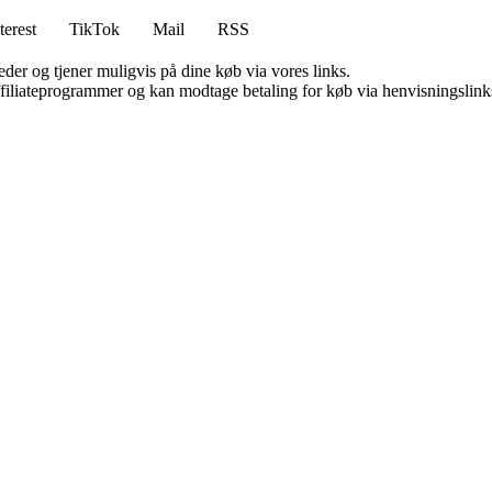
terest
TikTok
Mail
RSS
er og tjener muligvis på dine køb via vores links.
affiliateprogrammer og kan modtage betaling for køb via henvisningslinks