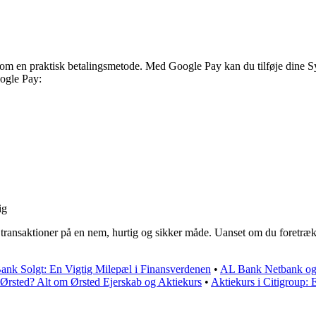
m en praktisk betalingsmetode. Med Google Pay kan du tilføje dine Syd
ogle Pay:
ig
transaktioner på en nem, hurtig og sikker måde. Uanset om du foretræ
nk Solgt: En Vigtig Milepæl i Finansverdenen
•
AL Bank Netbank og
Ørsted? Alt om Ørsted Ejerskab og Aktiekurs
•
Aktiekurs i Citigroup