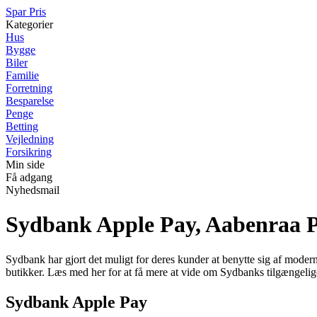
Spar Pris
Kategorier
Hus
Bygge
Biler
Familie
Forretning
Besparelse
Penge
Betting
Vejledning
Forsikring
Min side
Få adgang
Nyhedsmail
Sydbank Apple Pay, Aabenraa 
Sydbank har gjort det muligt for deres kunder at benytte sig af moder
butikker. Læs med her for at få mere at vide om Sydbanks tilgængelig
Sydbank Apple Pay