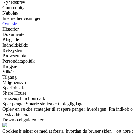
Nyhedsbrev
Community
Nabolag
Interne henvisninger
Oversigt
Historier
Dokumenter
Blogside
Indholdskilde
Retssystem
Browserdata
Persondatapolitik
Brugsret
Vilkår
Tilgang
Miljøhensyn
SparPris.dk
Share House
presse@sharehouse.dk
Spar penge: Smarte strategier til dagligdagen
Oplev en række strategier til at spare penge i hverdagen. Fra indkøb 
livskvaliteten.
Download guiden her
Cookies hjælper os med at forstå, hvordan du bruger siden – og gøre 