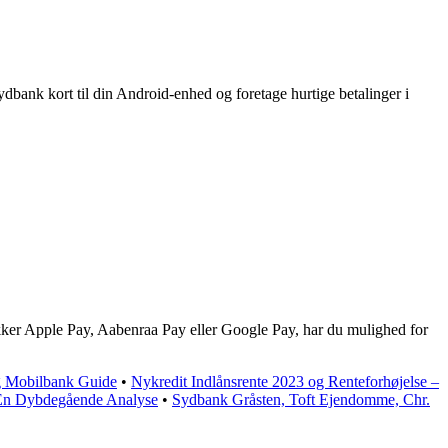
bank kort til din Android-enhed og foretage hurtige betalinger i
kker Apple Pay, Aabenraa Pay eller Google Pay, har du mulighed for
 Mobilbank Guide
•
Nykredit Indlånsrente 2023 og Renteforhøjelse –
: En Dybdegående Analyse
•
Sydbank Gråsten, Toft Ejendomme, Chr.