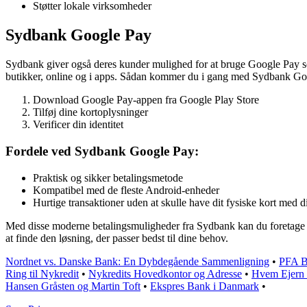
Støtter lokale virksomheder
Sydbank Google Pay
Sydbank giver også deres kunder mulighed for at bruge Google Pay so
butikker, online og i apps. Sådan kommer du i gang med Sydbank Go
Download Google Pay-appen fra Google Play Store
Tilføj dine kortoplysninger
Verificer din identitet
Fordele ved Sydbank Google Pay:
Praktisk og sikker betalingsmetode
Kompatibel med de fleste Android-enheder
Hurtige transaktioner uden at skulle have dit fysiske kort med d
Med disse moderne betalingsmuligheder fra Sydbank kan du foretage 
at finde den løsning, der passer bedst til dine behov.
Nordnet vs. Danske Bank: En Dybdegående Sammenligning
•
PFA Ba
Ring til Nykredit
•
Nykredits Hovedkontor og Adresse
•
Hvem Ejern 
Hansen Gråsten og Martin Toft
•
Ekspres Bank i Danmark
•