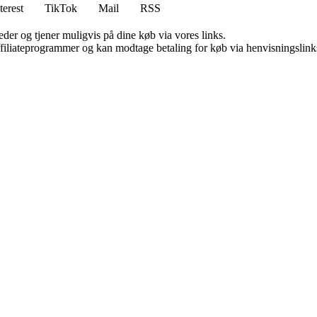
terest
TikTok
Mail
RSS
er og tjener muligvis på dine køb via vores links.
affiliateprogrammer og kan modtage betaling for køb via henvisningslinks