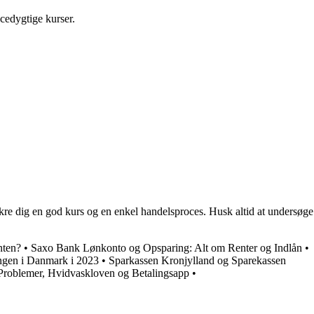
ncedygtige kurser.
ikre dig en god kurs og en enkel handelsproces. Husk altid at undersøge
nten?
•
Saxo Bank Lønkonto og Opsparing: Alt om Renter og Indlån
•
ingen i Danmark i 2023
•
Sparkassen Kronjylland og Sparekassen
roblemer, Hvidvaskloven og Betalingsapp
•