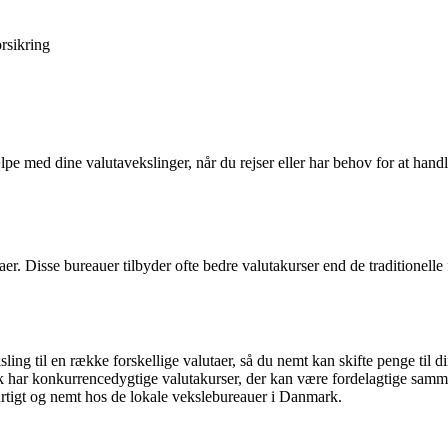
rsikring
pe med dine valutavekslinger, når du rejser eller har behov for at handl
aer. Disse bureauer tilbyder ofte bedre valutakurser end de traditionelle 
ng til en række forskellige valutaer, så du nemt kan skifte penge til d
har konkurrencedygtige valutakurser, der kan være fordelagtige samm
urtigt og nemt hos de lokale vekslebureauer i Danmark.