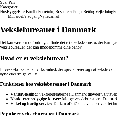
Spar Pris
Kategorier
Hus
Bygge
Biler
Familie
Forretning
Besparelse
Penge
Betting
Vejledning
Fo
Min side
Få adgang
Nyhedsmail
Vekslebureauer i Danmark
Det kan være en udfordring at finde det rette vekslebureau, der kan hjæl
vekslebureauer, der kan imødekomme dine behov.
Hvad er et vekslebureau?
Et vekslebureau er en virksomhed, der specialiserer sig i at veksle valut
købe eller sælge valuta.
Funktioner hos vekslebureauer i Danmark
Valutaveksling:
Vekslebureauerne i Danmark tilbyder valutaveksli
Konkurrencedygtige kurser:
Mange vekslebureauer i Danmark 
Enkel og hurtig service:
Du kan ofte få dine valutaer vekslet h
Populære vekslebureauer i Danmark