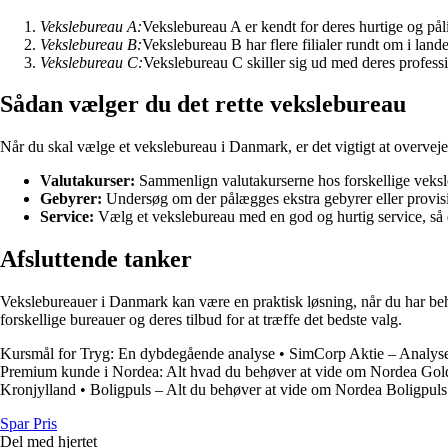
Vekslebureau A:
Vekslebureau A er kendt for deres hurtige og påli
Vekslebureau B:
Vekslebureau B har flere filialer rundt om i lande
Vekslebureau C:
Vekslebureau C skiller sig ud med deres profess
Sådan vælger du det rette vekslebureau
Når du skal vælge et vekslebureau i Danmark, er det vigtigt at overveje
Valutakurser:
Sammenlign valutakurserne hos forskellige veksleb
Gebyrer:
Undersøg om der pålægges ekstra gebyrer eller provis
Service:
Vælg et vekslebureau med en god og hurtig service, så
Afsluttende tanker
Vekslebureauer i Danmark kan være en praktisk løsning, når du har beho
forskellige bureauer og deres tilbud for at træffe det bedste valg.
Kursmål for Tryg: En dybdegående analyse
•
SimCorp Aktie – Analyse
Premium kunde i Nordea: Alt hvad du behøver at vide om Nordea Gol
Kronjylland
•
Boligpuls – Alt du behøver at vide om Nordea Boligpuls
Spar Pris
Del med hjertet