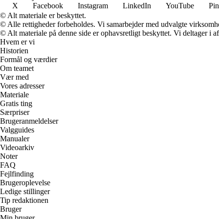
X
Facebook
Instagram
LinkedIn
YouTube
Pin
© Alt materiale er beskyttet.
© Alle rettigheder forbeholdes. Vi samarbejder med udvalgte virksomhed
© Alt materiale på denne side er ophavsretligt beskyttet. Vi deltager i 
Hvem er vi
Historien
Formål og værdier
Om teamet
Vær med
Vores adresser
Materiale
Gratis ting
Særpriser
Brugeranmeldelser
Valgguides
Manualer
Videoarkiv
Noter
FAQ
Fejlfinding
Brugeroplevelse
Ledige stillinger
Tip redaktionen
Bruger
Min bruger