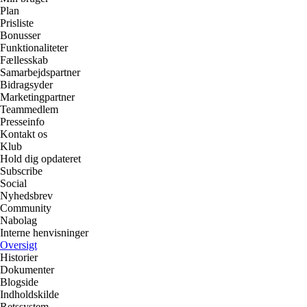
Plan
Prisliste
Bonusser
Funktionaliteter
Fællesskab
Samarbejdspartner
Bidragsyder
Marketingpartner
Teammedlem
Presseinfo
Kontakt os
Klub
Hold dig opdateret
Subscribe
Social
Nyhedsbrev
Community
Nabolag
Interne henvisninger
Oversigt
Historier
Dokumenter
Blogside
Indholdskilde
Retssystem