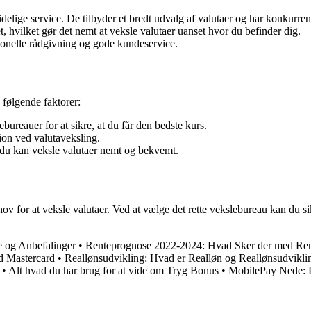
delige service. De tilbyder et bredt udvalg af valutaer og har konkurre
t, hvilket gør det nemt at veksle valutaer uanset hvor du befinder dig.
ionelle rådgivning og gode kundeservice.
 følgende faktorer:
ureauer for at sikre, at du får den bedste kurs.
ion ved valutaveksling.
 du kan veksle valutaer nemt og bekvemt.
v for at veksle valutaer. Ved at vælge det rette vekslebureau kan du s
 og Anbefalinger
•
Renteprognose 2022-2024: Hvad Sker der med Re
d Mastercard
•
Reallønsudvikling: Hvad er Realløn og Reallønsudvikl
•
Alt hvad du har brug for at vide om Tryg Bonus
•
MobilePay Nede: P