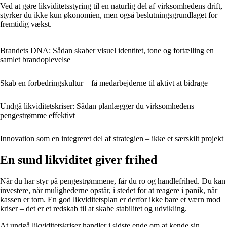
Ved at gøre likviditetsstyring til en naturlig del af virksomhedens drift,
styrker du ikke kun økonomien, men også beslutningsgrundlaget for
fremtidig vækst.
Brandets DNA: Sådan skaber visuel identitet, tone og fortælling en
samlet brandoplevelse
Skab en forbedringskultur – få medarbejderne til aktivt at bidrage
Undgå likviditetskriser: Sådan planlægger du virksomhedens
pengestrømme effektivt
Innovation som en integreret del af strategien – ikke et særskilt projekt
En sund likviditet giver frihed
Når du har styr på pengestrømmene, får du ro og handlefrihed. Du kan
investere, når mulighederne opstår, i stedet for at reagere i panik, når
kassen er tom. En god likviditetsplan er derfor ikke bare et værn mod
kriser – det er et redskab til at skabe stabilitet og udvikling.
At undgå likviditetskriser handler i sidste ende om at kende sin