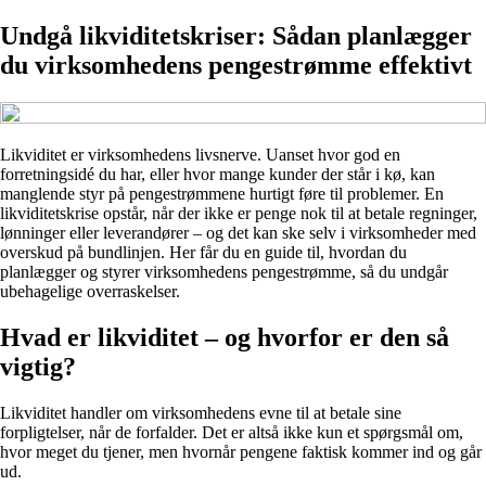
Undgå likviditetskriser: Sådan planlægger
du virksomhedens pengestrømme effektivt
Likviditet er virksomhedens livsnerve. Uanset hvor god en
forretningsidé du har, eller hvor mange kunder der står i kø, kan
manglende styr på pengestrømmene hurtigt føre til problemer. En
likviditetskrise opstår, når der ikke er penge nok til at betale regninger,
lønninger eller leverandører – og det kan ske selv i virksomheder med
overskud på bundlinjen. Her får du en guide til, hvordan du
planlægger og styrer virksomhedens pengestrømme, så du undgår
ubehagelige overraskelser.
Hvad er likviditet – og hvorfor er den så
vigtig?
Likviditet handler om virksomhedens evne til at betale sine
forpligtelser, når de forfalder. Det er altså ikke kun et spørgsmål om,
hvor meget du tjener, men hvornår pengene faktisk kommer ind og går
ud.