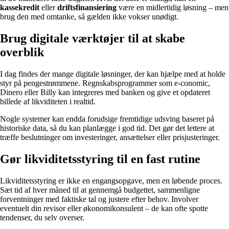
kassekredit
eller
driftsfinansiering
være en midlertidig løsning – men
brug den med omtanke, så gælden ikke vokser unødigt.
Brug digitale værktøjer til at skabe
overblik
I dag findes der mange digitale løsninger, der kan hjælpe med at holde
styr på pengestrømmene. Regnskabsprogrammer som e-conomic,
Dinero eller Billy kan integreres med banken og give et opdateret
billede af likviditeten i realtid.
Nogle systemer kan endda forudsige fremtidige udsving baseret på
historiske data, så du kan planlægge i god tid. Det gør det lettere at
træffe beslutninger om investeringer, ansættelser eller prisjusteringer.
Gør likviditetsstyring til en fast rutine
Likviditetsstyring er ikke en engangsopgave, men en løbende proces.
Sæt tid af hver måned til at gennemgå budgettet, sammenligne
forventninger med faktiske tal og justere efter behov. Involver
eventuelt din revisor eller økonomikonsulent – de kan ofte spotte
tendenser, du selv overser.