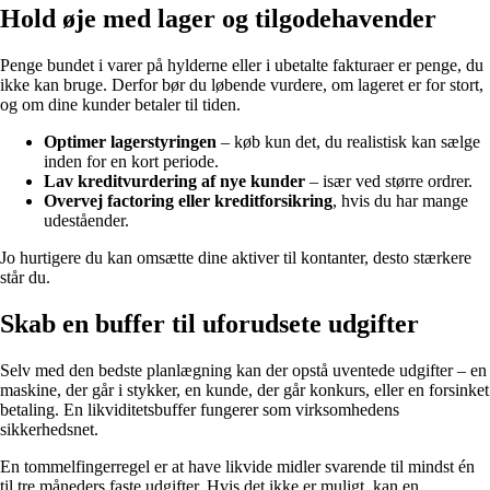
Hold øje med lager og tilgodehavender
Penge bundet i varer på hylderne eller i ubetalte fakturaer er penge, du
ikke kan bruge. Derfor bør du løbende vurdere, om lageret er for stort,
og om dine kunder betaler til tiden.
Optimer lagerstyringen
– køb kun det, du realistisk kan sælge
inden for en kort periode.
Lav kreditvurdering af nye kunder
– især ved større ordrer.
Overvej factoring eller kreditforsikring
, hvis du har mange
udeståender.
Jo hurtigere du kan omsætte dine aktiver til kontanter, desto stærkere
står du.
Skab en buffer til uforudsete udgifter
Selv med den bedste planlægning kan der opstå uventede udgifter – en
maskine, der går i stykker, en kunde, der går konkurs, eller en forsinket
betaling. En likviditetsbuffer fungerer som virksomhedens
sikkerhedsnet.
En tommelfingerregel er at have likvide midler svarende til mindst én
til tre måneders faste udgifter. Hvis det ikke er muligt, kan en