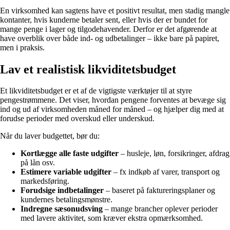
En virksomhed kan sagtens have et positivt resultat, men stadig mangle
kontanter, hvis kunderne betaler sent, eller hvis der er bundet for
mange penge i lager og tilgodehavender. Derfor er det afgørende at
have overblik over både ind- og udbetalinger – ikke bare på papiret,
men i praksis.
Lav et realistisk likviditetsbudget
Et likviditetsbudget er et af de vigtigste værktøjer til at styre
pengestrømmene. Det viser, hvordan pengene forventes at bevæge sig
ind og ud af virksomheden måned for måned – og hjælper dig med at
forudse perioder med overskud eller underskud.
Når du laver budgettet, bør du:
Kortlægge alle faste udgifter
– husleje, løn, forsikringer, afdrag
på lån osv.
Estimere variable udgifter
– fx indkøb af varer, transport og
markedsføring.
Forudsige indbetalinger
– baseret på faktureringsplaner og
kundernes betalingsmønstre.
Indregne sæsonudsving
– mange brancher oplever perioder
med lavere aktivitet, som kræver ekstra opmærksomhed.