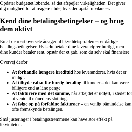
Opdater budgettet løbende, så det afspejler virkeligheden. Det giver
dig mulighed for at reagere i tide, hvis der opstår ubalancer.
Kend dine betalingsbetingelser – og brug
dem aktivt
En af de mest oversete årsager til likviditetsproblemer er dårlige
betalingsbetingelser. Hvis du betaler dine leverandører hurtigt, men
dine kunder betaler sent, opstår der et gab, som du selv skal finansiere.
Overvej derfor:
At forhandle længere kredittid
hos leverandører, hvis det er
muligt.
At tilbyde rabat for hurtig betaling
til kunder – det kan være
billigere end at låne penge.
At fakturere med det samme
, når arbejdet er udført, i stedet for
at vente til månedens slutning.
At følge op på forfaldne fakturaer
– en venlig påmindelse kan
ofte fremskynde betalingen.
Små justeringer i betalingsstrømmene kan have stor effekt på
likviditeten.